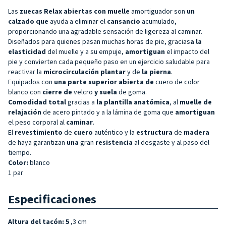
Las
zuecas Relax abiertas con
muelle
amortiguador son
un
calzado que
ayuda a eliminar el
cansancio
acumulado,
proporcionando una agradable sensación de ligereza al caminar.
Diseñados para quienes pasan muchas horas de pie, gracias
a la
elasticidad
del muelle y a su empuje,
amortiguan
el impacto del
pie y convierten cada pequeño paso en un ejercicio saludable para
reactivar
la
microcirculación
plantar
y de
la pierna
.
Equipados con
una parte superior abierta de
cuero de color
blanco
con
cierre de
velcro
y
suela
de goma.
Comodidad total
gracias a
la plantilla anatómica
, al
muelle de
relajación
de acero pintado y a la lámina de goma que
amortiguan
el peso corporal al
caminar
.
El
revestimiento
de
cuero
auténtico y la
estructura
de
madera
de haya garantizan
una
gran
resistencia
al desgaste y al paso del
tiempo.
Color:
blanco
1 par
Especificaciones
Altura del tacón: 5
,3 cm