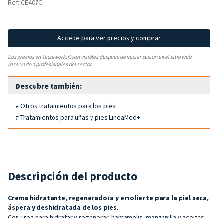
Ref: CE407C
Accede para ver precios y comprar
Los precios en Tecniwork.it son visibles después de iniciar sesión en el sitio web
reservado a profesionales del sector.
Descubre también:
# Otros tratamientos para los pies
# Tratamientos para uñas y pies LineaMed+
Descripción del producto
Crema hidratante, regeneradora y emoliente para la piel seca,
áspera y deshidratada de los pies
.
Con urea para hidratar y regenerar, hamamelis, manzanilla y aceites