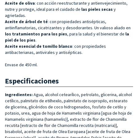
Aceite de oliva
: con acción reestructurante y antienvejecimiento,
nutre y protege, ideal para el cuidado de
las pieles secas
y
agrietadas.
Aceite de árbol de té
: con propiedades antisépticas,
antiinflamatorias, cicatrizantes y desodorantes. Un valioso aliado en
los tratamientos para los pies
, para la salud y el bienestar de
la
piel de los pies
.
Aceite esencial de tomillo blanco
: con propiedades
antibacterianas, antivirales y antisépticas.
Envase de 450 ml.
Especificaciones
Ingredientes:
Agua, alcohol cetearílico, petrolato, glicerina, alcohol
cetílico, palmitato de etilhexilo, palmitato de isopropilo, estearato
de glicerina, glicéridos de coco hidrogenados, fosfato de cetilo y
potasio, urea, agua de hoja de Hamamelis virginiana [agua de hoja de
Hamamelis virginiana (hamamelis)], extracto de flor de Chamomilla
recutita [extracto de flor de Chamomilla recutita (matricaria)],
bisabolol, aceite de fruta de Olea Europaea [aceite de fruta de Olea
Europaea (oliva)], aceite de Prunus Amygdalus Dulcis [aceite de