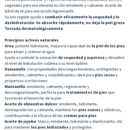
vegetales para una elevada acción emoliente y calmante. Aceite de
árbol de té para una acción higienizante.
Su uso regular ayuda a
combatir eficazmente la sequedad y la
deshidratación
.
Se absorbe rápidamente, no deja la piel grasa
.
Testada dermatológicamente
.
Principios activos naturales
Urea
: potente hidratante, mejora la capacidad de
la piel de los pies
para atraer y retener el agua.
Ayuda a combatir la sensación
de sequedad y aspereza
y devuelve
el nivel de hidratación cutánea a su nivel óptimo.
Hamamelis
: con propiedades descongestionantes, astringentes y
emolientes, calmantes y reepitelizantes, ideal para
pies secos
y
propensos a irritaciones.
Manzanilla
: emoliente, calmante, regenerante y
descongestionante, perfecta para
tratamientos de pies
que
favorecen el bienestar de la piel.
Aceite de almendras dulces
: emoliente, hidratante,
dermoprotector y calmante, mantiene los
pies suaves
y elásticos,
contribuyendo a la eficacia de las
cremas para pies
.
Aceite de jojoba
: tónico, emoliente, hidratante y elasticizante, útil
para mantener
los pies hidratados
y protegidos.