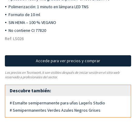
Polimerización: 1 minuto en lámpara LED TNS
Formato de 10 ml
SIN HEMA – 100 % VEGANO
No contiene CI 77820
Ref: LS026
Accede para ver precios y comprar
Los precios en Tecniwork.it son visibles después de iniciar sesión en el sitio web
reservado a profesionales del sector.
Descubre también:
# Esmalte semipermanente para uñas Laqerìs Studio
# Semipermanentes Verdes Azules Negros Grises