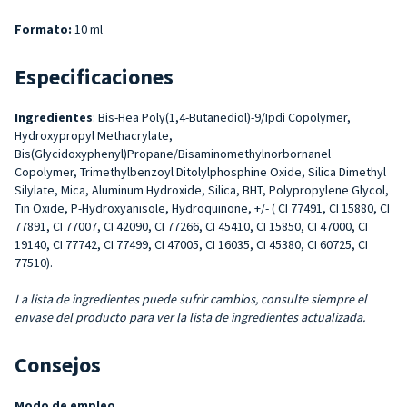
Formato:
10 ml
Especificaciones
Ingredientes
: Bis-Hea Poly(1,4-Butanediol)-9/Ipdi Copolymer,
Hydroxypropyl Methacrylate,
Bis(Glycidoxyphenyl)Propane/Bisaminomethylnorbornanel
Copolymer, Trimethylbenzoyl Ditolylphosphine Oxide, Silica Dimethyl
Silylate, Mica, Aluminum Hydroxide, Silica, BHT, Polypropylene Glycol,
Tin Oxide, P-Hydroxyanisole, Hydroquinone, +/- ( CI 77491, CI 15880, CI
77891, CI 77007, CI 42090, CI 77266, CI 45410, CI 15850, CI 47000, CI
19140, CI 77742, CI 77499, CI 47005, CI 16035, CI 45380, CI 60725, CI
77510).
La lista de ingredientes puede sufrir cambios, consulte siempre el
envase del producto para ver la lista de ingredientes actualizada.
Consejos
Modo de empleo