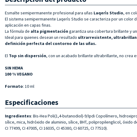
Esmalte semipermanente profesional para uñas
Laqerìs Studio
, en co
El sistema semipermanente Laqerìs Studio se caracteriza por un color 
aplicación en capas finas.
La fórmula de
alta pigmentación
garantiza una cobertura brillante y 
Ideal para quienes desean un resultado
ultrarresistente, ultrabrillan
definición perfecta del contorno de las uñas.
El
Top sin dispersión
, con un acabado brillante ultrabrillante, no crea
SIN HEMA
100 % VEGANO
Formato
: 10 ml
Especificaciones
Ingredientes
: Bis-Hea Poli(1,4-butanodiol)-9/Ipdi Copolímero, hidroxipr
sílice, mica, hidróxido de aluminio, sílice, BHT, polipropilenglicol, óxido d
CI 77499, CI 47005, CI 16035, CI 45380, CI 60725, CI 77510).