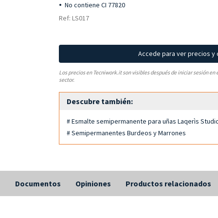
No contiene CI 77820
Ref: LS017
Accede para ver precios y
Los precios en Tecniwork.it son visibles después de iniciar sesión en 
sector.
Descubre también:
# Esmalte semipermanente para uñas Laqerìs Studi
# Semipermanentes Burdeos y Marrones
s
Documentos
Opiniones
Productos relacionados