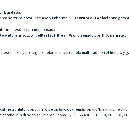
lor
burdeos
.
de
cobertura total
, intenso y uniforme. Su
textura autonivelante
garant
uniforme desde la primera pasada.
te y ultrafino
. El pincel
Perfect-Brush Pro
, diseñado por TNS, permite una
 espesor, sella y protege el color, manteniéndolo inalterado en el tiempo y g
opil metacrilato, copolímero de bis(glicidoxifenil)propano/bisaminometilnorbo
e estaño, p-hidroxianisol, hidroquinona, +/- ( CI 77491, CI 15880, CI 77891, CI