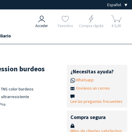
Acceder
Favoritos
Compra rápida
€ 0,00
liario
ssion burdeos
¿Necesitas ayuda?
Whatsapp
Envíanos un correo
o TNS color burdeos
 ultrarresistente
Lee las preguntas frecuentes
 Pro
Compra segura
Miles de clientes satisfechos