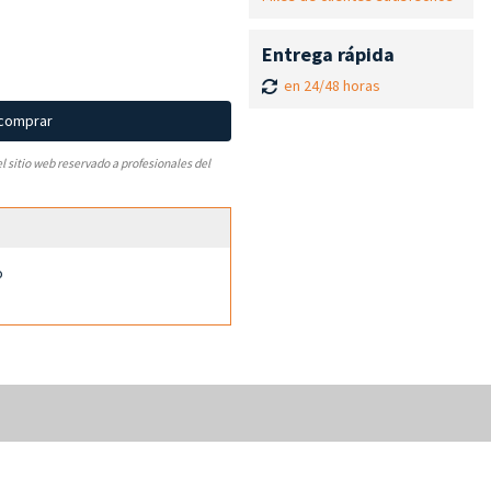
Entrega rápida
en 24/48 horas
 comprar
el sitio web reservado a profesionales del
o