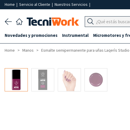
Home
|
Servicio al Cliente
|
Nuestros Servicios
|
Novedades y promociones
Instrumental
Micromotores y fr
Home
Manos
Esmalte semipermanente para uñas Laqerìs Studio