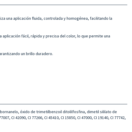
iza una aplicación fluida, controlada y homogénea, facilitando la
 aplicación fácil, rápida y precisa del color, lo que permite una
arantizando un brillo duradero.
rnanelo, óxido de trimetilbenzoil ditolilfosfina, dimetil sililato de
 77007, CI 42090, CI 77266, CI 45410, CI 15850, CI 47000, CI 19140, CI 77742,