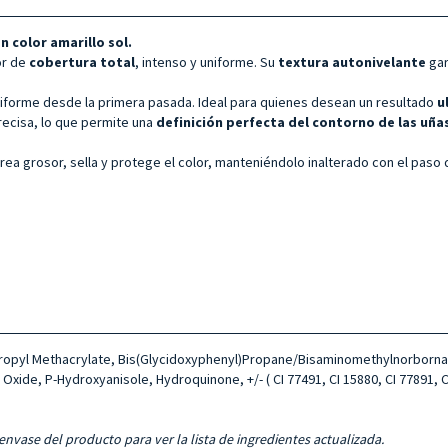
en color
amarillo sol.
or de
cobertura total
, intenso y uniforme. Su
textura autonivelante
gar
uniforme desde la primera pasada. Ideal para quienes desean un resultado
u
precisa, lo que permite una
definición perfecta del contorno de las uña
 crea grosor, sella y protege el color, manteniéndolo inalterado con el paso 
ypropyl Methacrylate, Bis(Glycidoxyphenyl)Propane/Bisaminomethylnorbornan
Oxide, P-Hydroxyanisole, Hydroquinone, +/- ( CI 77491, CI 15880, CI 77891, CI 
envase del producto para ver la lista de ingredientes actualizada.