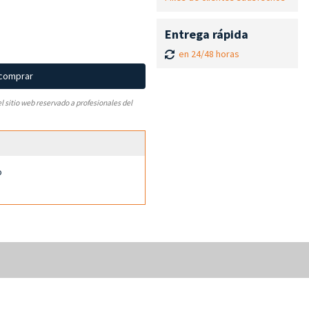
Entrega rápida
en 24/48 horas
 comprar
el sitio web reservado a profesionales del
o