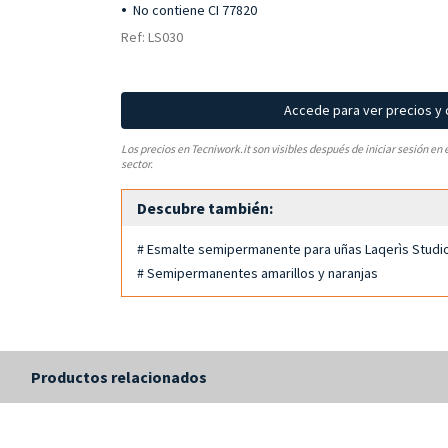
No contiene CI 77820
Ref: LS030
Accede para ver precios y
Los precios en Tecniwork.it son visibles después de iniciar sesión en 
sector.
Descubre también:
# Esmalte semipermanente para uñas Laqerìs Studi
# Semipermanentes amarillos y naranjas
s
Productos relacionados