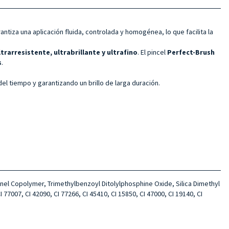
antiza una aplicación fluida, controlada y homogénea, lo que facilita la
ltrarresistente, ultrabrillante y ultrafino
. El pincel
Perfect-Brush
s
.
del tiempo y garantizando un brillo de larga duración.
el Copolymer, Trimethylbenzoyl Ditolylphosphine Oxide, Silica Dimethyl
77007, CI 42090, CI 77266, CI 45410, CI 15850, CI 47000, CI 19140, CI