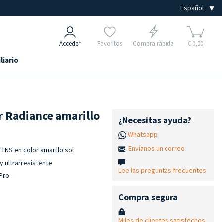
Acceder
Favoritos
Compra rápida
€ 0,00
liario
 Radiance amarillo
¿Necesitas ayuda?
Whatsapp
Envíanos un correo
TNS en color amarillo sol
y ultrarresistente
Lee las preguntas frecuentes
 Pro
Compra segura
Miles de clientes satisfechos