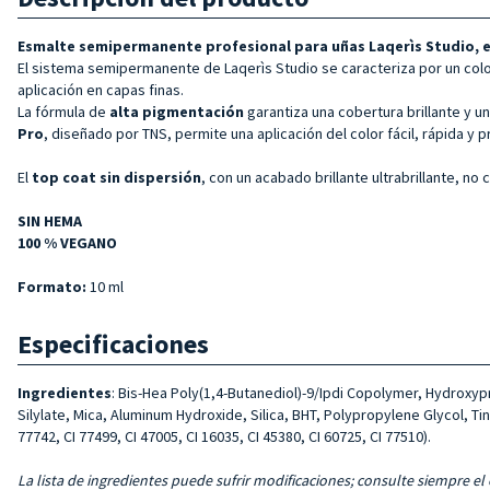
Esmalte semipermanente profesional para uñas Laqerìs Studio, 
El sistema semipermanente de Laqerìs Studio se caracteriza por un col
aplicación en capas finas.
La fórmula de
alta pigmentación
garantiza una cobertura brillante y 
Pro
, diseñado por TNS, permite una aplicación del color fácil, rápida y 
El
top coat sin dispersión
, con un acabado brillante ultrabrillante, no
SIN HEMA
100 % VEGANO
Formato:
10 ml
Especificaciones
Ingredientes
: Bis-Hea Poly(1,4-Butanediol)-9/Ipdi Copolymer, Hydrox
Silylate, Mica, Aluminum Hydroxide, Silica, BHT, Polypropylene Glycol, Tin 
77742, CI 77499, CI 47005, CI 16035, CI 45380, CI 60725, CI 77510).
La lista de ingredientes puede sufrir modificaciones; consulte siempre el 