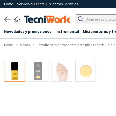
Home
|
Servicio al Cliente
|
Nuestros Servicios
|
Novedades y promociones
Instrumental
Micromotores y fr
Home
Manos
Esmalte semipermanente para uñas Laqerìs Studio