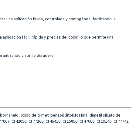
iza una aplicación fluida, controlada y homogénea, facilitando la
 aplicación fácil, rápida y precisa del color, lo que permite una
arantizando un brillo duradero.
rnanelo, óxido de trimetilbenzoil ditolilfosfina, dimetil sililato de
 77007, CI 42090, CI 77266, CI 45410, CI 15850, CI 47000, CI 19140, CI 77742,