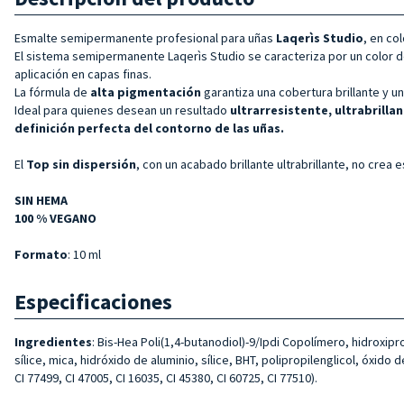
Esmalte semipermanente profesional para uñas
Laqerìs Studio
, en co
El sistema semipermanente Laqerìs Studio se caracteriza por un color 
aplicación en capas finas.
La fórmula de
alta pigmentación
garantiza una cobertura brillante y 
Ideal para quienes desean un resultado
ultrarresistente, ultrabrillan
definición perfecta del contorno de las uñas.
El
Top sin dispersión
, con un acabado brillante ultrabrillante, no crea
SIN HEMA
100 % VEGANO
Formato
: 10 ml
Especificaciones
Ingredientes
: Bis-Hea Poli(1,4-butanodiol)-9/Ipdi Copolímero, hidroxipr
sílice, mica, hidróxido de aluminio, sílice, BHT, polipropilenglicol, óxido d
CI 77499, CI 47005, CI 16035, CI 45380, CI 60725, CI 77510).