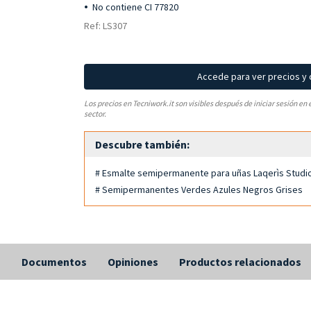
No contiene CI 77820
Ref: LS307
Accede para ver precios y
Los precios en Tecniwork.it son visibles después de iniciar sesión en 
sector.
Descubre también:
# Esmalte semipermanente para uñas Laqerìs Studi
# Semipermanentes Verdes Azules Negros Grises
s
Documentos
Opiniones
Productos relacionados