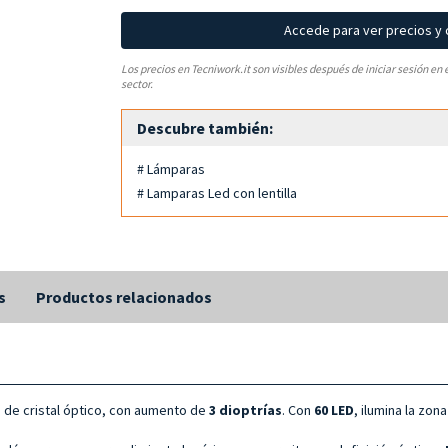
Accede para ver precios y
Los precios en Tecniwork.it son visibles después de iniciar sesión en 
sector.
Descubre también:
# Lámparas
# Lamparas Led con lentilla
s
Productos relacionados
 de cristal óptico, con aumento de
3 dioptrías
. Con
60 LED
, ilumina la zo