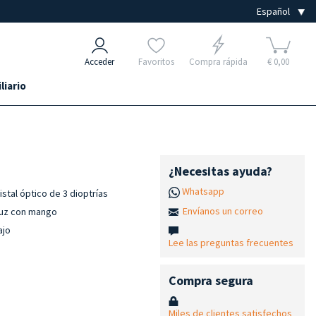
Acceder
Favoritos
Compra rápida
€ 0,00
liario
¿Necesitas ayuda?
Whatsapp
stal óptico de 3 dioptrías
Envíanos un correo
 luz con mango
ajo
Lee las preguntas frecuentes
Compra segura
Miles de clientes satisfechos