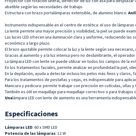
Proyector con rotación lateral, deflector de luz con asa para desplazar
abatible según las necesidades de trabajo.
Estructura con brazo portalámparas extensible, de aluminio blanco.
Ani
Instrumento indispensable en el centro de estética: el uso de lámparas 
La lente permite una mayor precisión y visibilidad, la piel se puede ex
Las luces LED ofrecen una iluminación clara y uniforme, reduciendo las s
económico a largo plazo.
El brazo ajustable permite colocar la luz y la lente según sea necesario
Gracias al aumento y a la luz intensa pero no deslumbrante, el operador 
La lámpara LED con lente se puede utilizar en todos los campos de la est
En los tratamientos faciales, permite analizar en profundidad la piel, i
En la depilación, ayuda a detectar incluso los pelos más finos y claros, f
Para los tratamientos de pestañas y cejas, es indispensable para aplica
Manicura y pedicura: permite trabajar con precisión en cutículas, uñas y
También es útil en maquillaje para maquillaje correctivo o para trabajos d
Una
lámpara LED con lente de aumento es una herramienta indispensable
Especificaciones
Lámparas LED
: 60 x SMD LED
Potencia de las lámparas
: 12 W