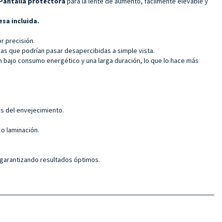
Pantalla protectora
para la lente de aumento, fácilmente elevable y
sa incluida.
r precisión.
eas que podrían pasar desapercibidas a simple vista.
 un bajo consumo energético y una larga duración, lo que lo hace más
os del envejecimiento.
 o laminación.
 garantizando resultados óptimos.