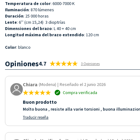
Temperatura de color
: 6000-7000 K
Iluminación
: 870 lúmenes
Duración
: 25 000 horas
Lente
: 6’’
(cm 15,24)
3 dioptrías
Dimensiones del brazo
: L 40 + 40 cm
Longitud máxima del brazo extendido
: 120 cm
Color
: blanco
Opiniones
4.7
3 Opiniones
Chiara
(Modena)
|
Reseñado el 2 junio 2026
Compra verificada
Buon prodotto
Molto buona , resiste alla varie torsioni , buona illuminazio
Traducir reseña