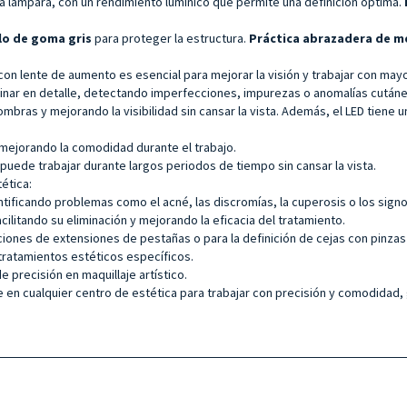
 la lámpara, con un rendimiento lumínico que permite una definición óptima.
llo de goma gris
para proteger la estructura.
Práctica abrazadera de me
con lente de aumento es esencial para mejorar la visión y trabajar con mayo
aminar en detalle, detectando imperfecciones, impurezas o anomalías cután
ombras y mejorando la visibilidad sin cansar la vista. Además, el LED tiene
, mejorando la comodidad durante el trabajo.
puede trabajar durante largos periodos de tiempo sin cansar la vista.
ética:
dentificando problemas como el acné, las discromías, la cuperosis o los sign
acilitando su eliminación y mejorando la eficacia del tratamiento.
ciones de extensiones de pestañas o para la definición de cejas con pinzas
 tratamientos estéticos específicos.
e precisión en maquillaje artístico.
 en cualquier centro de estética para trabajar con precisión y comodidad,