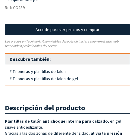
Ref: CO239
Accede para ver precios y comprar
Los precios en Tecniwork.it son visibles después de iniciar sesión en el sitio web
reservado a profesionales del sector.
Descubre también:
# Taloneras y plantillas de talon
# Taloneras y plantillas de talon de gel
Descripción del producto
Plantillas de talón antichoque
interna para calzado
, en gel
suave antideslizante.
Gracias a las dos zonas de diferente densidad,
alivia la presión