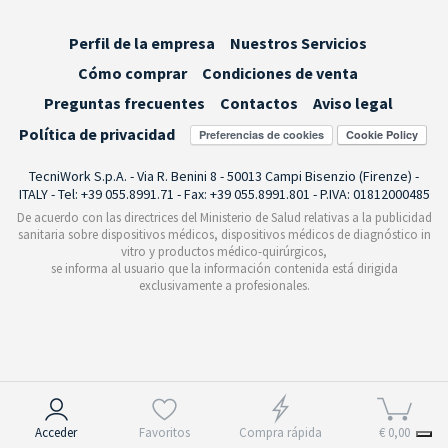
Perfil de la empresa
Nuestros Servicios
Cómo comprar
Condiciones de venta
Preguntas frecuentes
Contactos
Aviso legal
Política de privacidad
Preferencias de cookies
TecniWork S.p.A. - Via R. Benini 8 - 50013 Campi Bisenzio (Firenze) -
ITALY - Tel: +39 055.8991.71 - Fax: +39 055.8991.801 - P.IVA: 01812000485
De acuerdo con las directrices del Ministerio de Salud relativas a la publicidad
sanitaria sobre dispositivos médicos, dispositivos médicos de diagnóstico in
vitro y productos médico-quirúrgicos,
se informa al usuario que la información contenida está dirigida
exclusivamente a profesionales.
Aviso en el momento de la recogida
Acceder
Favoritos
Compra rápida
€ 0,00