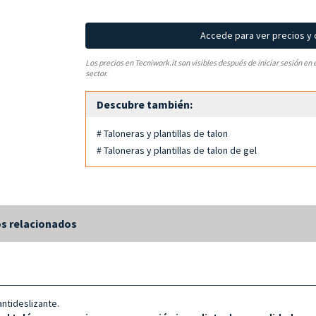
Accede para ver precios y
Los precios en Tecniwork.it son visibles después de iniciar sesión en 
sector.
Descubre también:
# Taloneras y plantillas de talon
# Taloneras y plantillas de talon de gel
s relacionados
antideslizante.