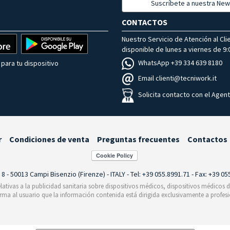
Suscríbete a nuestra New
CONTACTOS
Nuestro Servicio de Atención al Cli
disponible de lunes a viernes de 9:0
WhatsApp +39 334 639 8180
para tu dispositivo
Email clienti@tecniwork.it
Solicita contacto con el Agen
r
Condiciones de venta
Preguntas frecuentes
Contactos
i 8 - 50013 Campi Bisenzio (Firenze) - ITALY - Tel: +39 055.8991.71 - Fax: +39 0
relativas a la publicidad sanitaria sobre dispositivos médicos, dispositivos médicos
orma al usuario que la información contenida está dirigida exclusivamente a profesi