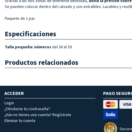
Gracias a las dos zonas de diferente densidad,
alivia la presión sob
Se pueden colocar dentro del calzado y son extraíbles. Lavables y reutil
Paquete de 1 par.
Especificaciones
Talla pequeña: números
del 36 al 39.
Productos relacionados
ACCEDER
PAGO SEGUR
Login
¿Olvidaste tu contraseña?
¿Aún no tienes una cuenta? Regístrate
Eliminar tu cuenta
Secure