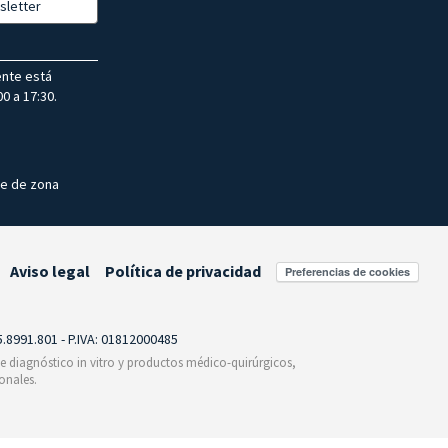
sletter
ente está
0 a 17:30.
te de zona
Aviso legal
Política de privacidad
Preferencias de cookies
55.8991.801 - P.IVA: 01812000485
 de diagnóstico in vitro y productos médico-quirúrgicos,
onales.