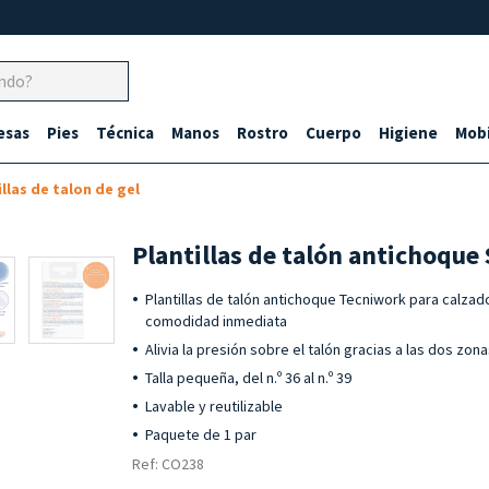
esas
Pies
Técnica
Manos
Rostro
Cuerpo
Higiene
Mobi
llas de talon de gel
Plantillas de talón antichoque 
Plantillas de talón antichoque Tecniwork para calzad
comodidad inmediata
Alivia la presión sobre el talón gracias a las dos zo
Talla pequeña, del n.º 36 al n.º 39
Lavable y reutilizable
Paquete de 1 par
Ref: CO238