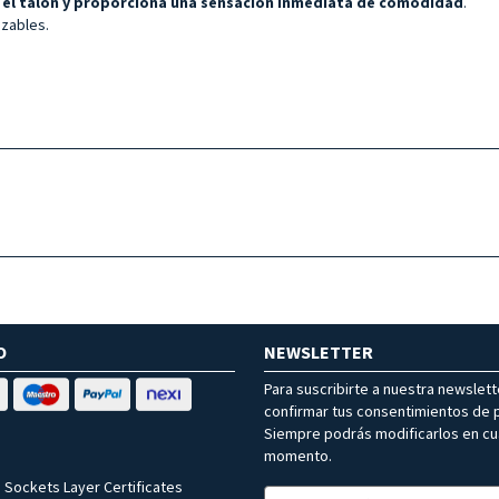
re el talón y proporciona una sensación inmediata de comodidad
.
izables.
O
NEWSLETTER
Para suscribirte a nuestra newslet
confirmar tus consentimientos de p
Siempre podrás modificarlos en cu
momento.
 Sockets Layer Certificates