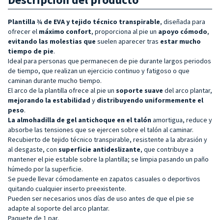
Plantilla ¾ de EVA y tejido técnico transpirable
, diseñada para
ofrecer el
máximo confort
, proporciona al pie un
apoyo cómodo
,
evitando las molestias que
suelen aparecer tras
estar mucho
tiempo de pie
.
Ideal para personas que permanecen de pie durante largos periodos
de tiempo, que realizan un ejercicio continuo y fatigoso o que
caminan durante mucho tiempo.
El arco de la plantilla ofrece al pie un
soporte suave
del arco plantar,
mejorando la estabilidad
y
distribuyendo uniformemente el
peso
.
La almohadilla de gel antichoque en el talón
amortigua, reduce y
absorbe las tensiones que se ejercen sobre el talón al caminar.
Recubierto de tejido técnico transpirable, resistente a la abrasión y
al desgaste, con
superficie antideslizante
, que contribuye a
mantener el pie estable sobre la plantilla; se limpia pasando un paño
húmedo por la superficie.
Se puede llevar cómodamente en zapatos casuales o deportivos
quitando cualquier inserto preexistente.
Pueden ser necesarios unos días de uso antes de que el pie se
adapte al soporte del arco plantar.
Paquete de 1 par.