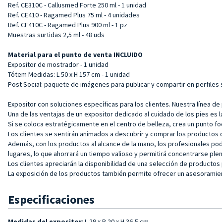
Ref. CE310C - Callusmed Forte 250 ml - 1 unidad
Ref. CE410 - Ragamed Plus 75 ml - 4 unidades
Ref. CE410C - Ragamed Plus 900 ml - 1 pz
Muestras surtidas 2,5 ml - 48 uds
Material para el punto de venta INCLUIDO
Expositor de mostrador - 1 unidad
Tótem Medidas: L 50 x H 157 cm - 1 unidad
Post Social: paquete de imágenes para publicar y compartir en perfiles 
Expositor con soluciones específicas para los clientes. Nuestra línea de
Una de las ventajas de un expositor dedicado al cuidado de los pies es 
Si se coloca estratégicamente en el centro de belleza, crea un punto foc
Los clientes se sentirán animados a descubrir y comprar los productos 
Además, con los productos al alcance de la mano, los profesionales pod
lugares, lo que ahorrará un tiempo valioso y permitirá concentrarse ple
Los clientes apreciarán la disponibilidad de una selección de productos
La exposición de los productos también permite ofrecer un asesoramie
Especificaciones
Medidas del expositor
: L 29 x P 20 x H 36,5 cm.