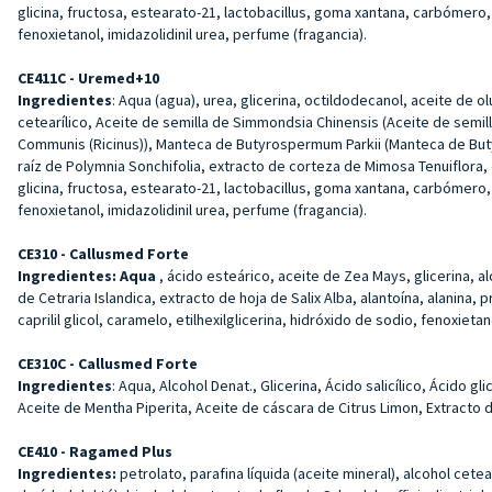
glicina, fructosa, estearato-21, lactobacillus, goma xantana, carbómero, s
fenoxietanol, imidazolidinil urea, perfume (fragancia).
CE411C - Uremed+10
Ingredientes
: Aqua (agua), urea, glicerina, octildodecanol, aceite de o
cetearílico, Aceite de semilla de Simmondsia Chinensis (Aceite de semill
Communis (Ricinus)), Manteca de Butyrospermum Parkii (Manteca de Butyro
raíz de Polymnia Sonchifolia, extracto de corteza de Mimosa Tenuiflora, ex
glicina, fructosa, estearato-21, lactobacillus, goma xantana, carbómero, s
fenoxietanol, imidazolidinil urea, perfume (fragancia).
CE310 - Callusmed Forte
Ingredientes: Aqua
, ácido esteárico, aceite de Zea Mays, glicerina, a
de Cetraria Islandica, extracto de hoja de Salix Alba, alantoína, alanina,
caprilil glicol, caramelo, etilhexilglicerina, hidróxido de sodio, fenoxietan
CE310C - Callusmed Forte
Ingredientes
: Aqua, Alcohol Denat., Glicerina, Ácido salicílico, Ácido 
Aceite de Mentha Piperita, Aceite de cáscara de Citrus Limon, Extracto d
CE410 - Ragamed Plus
Ingredientes:
petrolato, parafina líquida (aceite mineral), alcohol cetea