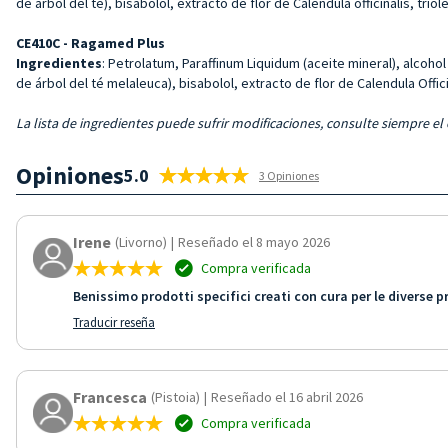
de árbol del té), bisabolol, extracto de flor de Calendula officinalis, trio
CE410C - Ragamed Plus
Ingredientes
: Petrolatum, Paraffinum Liquidum (aceite mineral), alcohol 
de árbol del té melaleuca), bisabolol, extracto de flor de Calendula Offici
La lista de ingredientes puede sufrir modificaciones, consulte siempre el
Opiniones
5.0
3 Opiniones
Irene
(Livorno)
|
Reseñado el 8 mayo 2026
Compra verificada
Benissimo prodotti specifici creati con cura per le diverse
Traducir reseña
Francesca
(Pistoia)
|
Reseñado el 16 abril 2026
Compra verificada