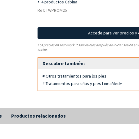
4 productos Cabina
Ref: TWPROM25
Accede para ver precios y
Los precios en Tecniwork.it son visibles después de iniciar sesión en 
sector.
Descubre también:
# Otros tratamientos para los pies
# Tratamientos para uñas y pies LineaMed+
s
Productos relacionados