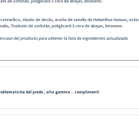
leato de sorbitán, poligliceril-3 cera de abejas, limoneno.
cetearílico, oleato de decilo, aceite de semilla de Helianthus Annuus, estear
nalis, Trioleato de sorbitán, poligliceril-3 cera de abejas, limoneno.
 envase del producto para obtener la lista de ingredientes actualizada.
 problematiche del piede , alta gamma .. complimenti