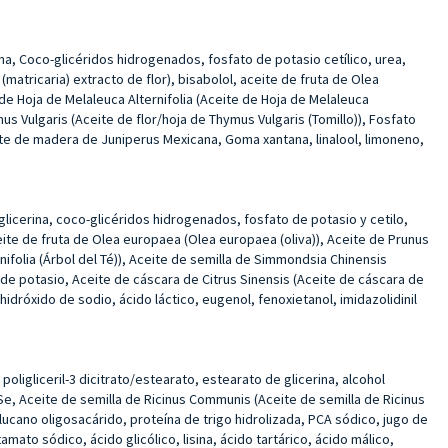
erina, Coco-glicéridos hidrogenados, fosfato de potasio cetílico, urea,
matricaria) extracto de flor), bisabolol, aceite de fruta de Olea
de Hoja de Melaleuca Alternifolia (Aceite de Hoja de Melaleuca
us Vulgaris (Aceite de flor/hoja de Thymus Vulgaris (Tomillo)), Fosfato
eite de madera de Juniperus Mexicana, Goma xantana, linalool, limoneno,
e glicerina, coco-glicéridos hidrogenados, fosfato de potasio y cetilo,
ceite de fruta de Olea europaea (Olea europaea (oliva)), Aceite de Prunus
ifolia (Árbol del Té)), Aceite de semilla de Simmondsia Chinensis
 de potasio, Aceite de cáscara de Citrus Sinensis (Aceite de cáscara de
idróxido de sodio, ácido láctico, eugenol, fenoxietanol, imidazolidinil
poligliceril-3 dicitrato/estearato, estearato de glicerina, alcohol
Se, Aceite de semilla de Ricinus Communis (Aceite de semilla de Ricinus
ucano oligosacárido, proteína de trigo hidrolizada, PCA sódico, jugo de
mato sódico, ácido glicólico, lisina, ácido tartárico, ácido málico,