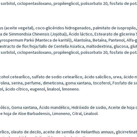
orbitol, ciclopentasiloxano, propilenglicol, polisorbato 20, fosfato de potas
lus (aceite vegetal), coco-glicéridos hidrogenados, palmitato de isopropilo, 
a de Simmondsia Chinensis (Jojoba)), Ácido láctico, Estearato de glicerina 
spermum Parkii (Manteca de karité)), Alantoína, Betaína, Pantenol, Alfa-gl
tracto de flor/hoja/tallo de Centella Asiatica, maltodextrina, glucosa, gluta
orbitol, ciclopentasiloxano, propilenglicol, polisorbato 20, fosfato de potas
lcohol cetearílico, sulfato de sodio cetearílico, ácido salicílico, urea, á
 prolina, serina, perfume, dimeticona, goma xantana, tocoferol, Fosfato de so
ol, ácido cítrico, eugenol, linalool, limoneno.
glicólico, Goma xantana, Ácido mandélico, Hidróxido de sodio, Aceite de hoja 
e hoja de Aloe Barbadensis, Limoneno, Citral, Linalool.
rílico, oleato de decilo, aceite de semilla de Helianthus annuus, glicirretina