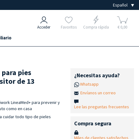
Acceder
Favoritos
Compra rápida
€ 0,00
liario
 para pies
¿Necesitas ayuda?
sitor de 13
Whatsapp
Envíanos un correo
iwork LineaMed+ para prevenir y
Lee las preguntas frecuentes
ituto como en casa
a cuidar todo tipo de pieles
Compra segura
Miles de clientes satisfechos