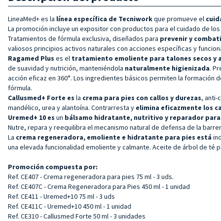
LineaMed+ es la
línea específica de Tecniwork
que promueve el
cuida
La promoción incluye un expositor con productos para el cuidado de los
Tratamientos de fórmula exclusiva, diseñados para
prevenir y combat
valiosos principios activos naturales con acciones específicas y funcion
Ragamed Plus
es el
tratamiento emoliente para talones secos y 
de suavidad y nutrición, manteniéndola
naturalmente higienizada
. P
acción eficaz en 360°. Los ingredientes básicos permiten la formación de
fórmula.
Callusmed+ Forte es
la
crema para pies con callos y durezas
, anti
mandélico, urea y alantoína. Contrarresta y
elimina eficazmente los ca
Uremed+ 10 es
un
bálsamo hidratante, nutritivo y reparador para l
Nutre, repara y reequilibra el mecanismo natural de defensa de la barre
La
crema regeneradora, emoliente e hidratante para pies está
in
una elevada funcionalidad emoliente y calmante. Aceite de árbol de té p
Promoción compuesta por:
Ref. CE407 - Crema regeneradora para pies 75 ml - 3 uds.
Ref. CE407C - Crema Regeneradora para Pies 450 ml - 1 unidad
Ref. CE411 - Uremed+10 75 ml - 3 uds
Ref. CE411C - Uremed+10 450 ml - 1 unidad
Ref. CE310 - Callusmed Forte 50 ml - 3 unidades