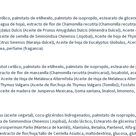
 cetílico, palmitato de etilhexilo, palmitato de isopropilo, estearato de glic
ua de hoja), extracto de flor de Chamomilla recutita (Chamomilla recutita (
dalus Dulcis (Aceite de Prunus Amygdalus Dulcis (Almendra Dulce)), Aceite 
Aceite de semilla de Simmondsia Chinensis (Jojoba)), Aceite de hoja de Thym
Citrus Sinensis (Naranja dulce)), Aceite de hoja de Eucalyptus Globulus, Ac
rea, perfume (fragancia).
lcohol cetílico, palmitato de etilhexilo, palmitato de isopropilo, estearato d
acto de flor de manzanilla (Chamomilla recutita (matricaria)), bisabolol, a
ceite de Hoja de Melaleuca Alternifolia (Aceite de Hoja de Melaleuca Altern
Thymus Vulgaris (Aceite de flor/hoja de Thymus Vulgaris (Tomillo)), Fosfato
 Aceite de madera de Juniperus Mexicana, Goma xantana, linalool, limoneno, h
lus (aceite vegetal), coco-glicéridos hidrogenados, palmitato de isopropilo, 
a de Simmondsia Chinensis (Jojoba)), Ácido láctico, Estearato de glicerina 
permum Parkii (Manteca de karité)), Alantoína, Betaína, Pantenol, Alfa-gl
tracto de flor/hoja/tallo de Centella Asiatica, maltodextrina, glucosa, gluta