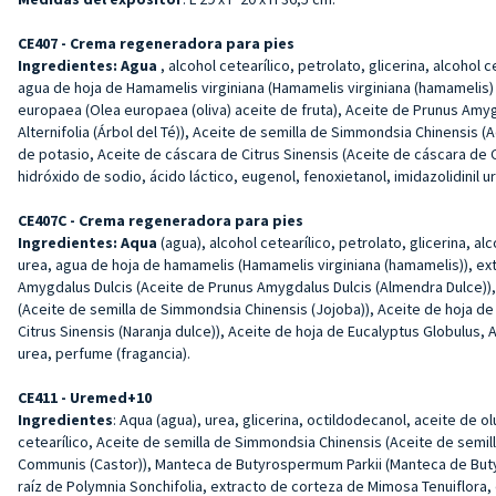
CE407 - Crema regeneradora para pies
Ingredientes: Agua
, alcohol cetearílico, petrolato, glicerina, alcohol
agua de hoja de Hamamelis virginiana (Hamamelis virginiana (hamamelis) ag
europaea (Olea europaea (oliva) aceite de fruta), Aceite de Prunus Amyg
Alternifolia (Árbol del Té)), Aceite de semilla de Simmondsia Chinensis (
de potasio, Aceite de cáscara de Citrus Sinensis (Aceite de cáscara de 
hidróxido de sodio, ácido láctico, eugenol, fenoxietanol, imidazolidinil u
CE407C - Crema regeneradora para pies
Ingredientes: Aqua
(agua), alcohol cetearílico, petrolato, glicerina, a
urea, agua de hoja de hamamelis (Hamamelis virginiana (hamamelis)), extr
Amygdalus Dulcis (Aceite de Prunus Amygdalus Dulcis (Almendra Dulce)), A
(Aceite de semilla de Simmondsia Chinensis (Jojoba)), Aceite de hoja de 
Citrus Sinensis (Naranja dulce)), Aceite de hoja de Eucalyptus Globulus,
urea, perfume (fragancia).
CE411 - Uremed+10
Ingredientes
: Aqua (agua), urea, glicerina, octildodecanol, aceite de o
cetearílico, Aceite de semilla de Simmondsia Chinensis (Aceite de semill
Communis (Castor)), Manteca de Butyrospermum Parkii (Manteca de Butyros
raíz de Polymnia Sonchifolia, extracto de corteza de Mimosa Tenuiflora, ex