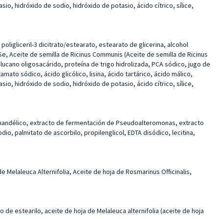
io, hidróxido de sodio, hidróxido de potasio, ácido cítrico, sílice,
poligliceril-3 dicitrato/estearato, estearato de glicerina, alcohol
Se, Aceite de semilla de Ricinus Communis (Aceite de semilla de Ricinus
ucano oligosacárido, proteína de trigo hidrolizada, PCA sódico, jugo de
mato sódico, ácido glicólico, lisina, ácido tartárico, ácido málico,
io, hidróxido de sodio, hidróxido de potasio, ácido cítrico, sílice,
cido mandélico, extracto de fermentación de Pseudoalteromonas, extracto
dio, palmitato de ascorbilo, propilenglicol, EDTA disódico, lecitina,
de Melaleuca Alternifolia, Aceite de hoja de Rosmarinus Officinalis,
to de estearilo, aceite de hoja de Melaleuca alternifolia (aceite de hoja