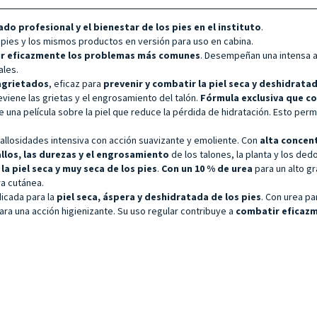
do profesional y el bienestar de los pies en el instituto
.
 pies y los mismos productos en versión para uso en cabina.
ir eficazmente los problemas más comunes
. Desempeñan una intensa a
ales.
agrietados
, eficaz para
prevenir y combatir la piel seca y deshidratad
reviene las grietas y el engrosamiento del talón.
Fórmula exclusiva que co
 una película sobre la piel que reduce la pérdida de hidratación. Esto permi
-callosidades intensiva con acción suavizante y emoliente. Con
alta concen
llos, las durezas y el engrosamiento
de los talones, la planta y los dedo
a piel seca y muy seca de los pies
.
Con un 10 % de urea
para un alto gr
ra cutánea.
dicada para la
piel seca, áspera y deshidratada de los pies
. Con urea pa
ara una acción higienizante. Su uso regular contribuye a
combatir eficazm