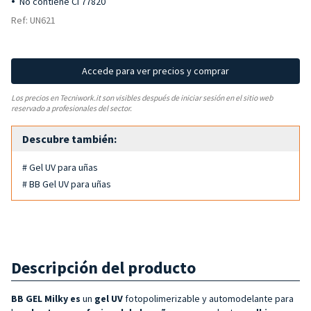
No contiene CI 77820
Ref: UN621
Accede para ver precios y comprar
Los precios en Tecniwork.it son visibles después de iniciar sesión en el sitio web
reservado a profesionales del sector.
Descubre también:
# Gel UV para uñas
# BB Gel UV para uñas
Descripción del producto
BB GEL Milky es
un
gel UV
fotopolimerizable y automodelante para