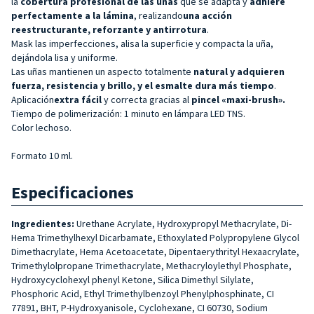
la
cobertura profesional de las uñas
que se adapta y
adhiere
perfectamente a la lámina
, realizando
una acción
reestructurante, reforzante y antirrotura
.
Mask las imperfecciones, alisa la superficie y compacta la uña,
dejándola lisa y uniforme.
Las uñas mantienen un aspecto totalmente
natural y
adquieren
fuerza, resistencia y brillo, y el esmalte dura más tiempo
.
Aplicación
extra fácil
y correcta gracias al
pincel «maxi-brush».
Tiempo de polimerización: 1 minuto en lámpara LED TNS.
Color lechoso.
Formato 10 ml.
Especificaciones
Ingredientes:
Urethane Acrylate, Hydroxypropyl Methacrylate, Di-
Hema Trimethylhexyl Dicarbamate, Ethoxylated Polypropylene Glycol
Dimethacrylate, Hema Acetoacetate, Dipentaerythrityl Hexaacrylate,
Trimethylolpropane Trimethacrylate, Methacryloylethyl Phosphate,
Hydroxycyclohexyl phenyl Ketone, Silica Dimethyl Silylate,
Phosphoric Acid, Ethyl Trimethylbenzoyl Phenylphosphinate, CI
77891, BHT, P-Hydroxyanisole, Cyclohexane, CI 60730, Sodium