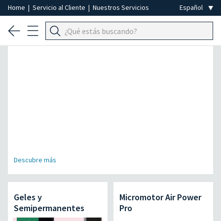
Home
|
Servicio al Cliente
|
Nuestros Servicios
Especial Depilación Profesional
Descubre más
Geles y
Micromotor Air Power
Semipermanentes
Pro