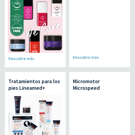
Descubre más
Descubre más
Tratamientos para los
Micromotor
pies Lineamed+
Microspeed