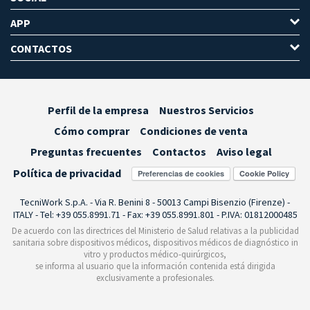
APP
CONTACTOS
Perfil de la empresa
Nuestros Servicios
Cómo comprar
Condiciones de venta
Preguntas frecuentes
Contactos
Aviso legal
Política de privacidad
Preferencias de cookies
TecniWork S.p.A. - Via R. Benini 8 - 50013 Campi Bisenzio (Firenze) -
ITALY - Tel: +39 055.8991.71 - Fax: +39 055.8991.801 - P.IVA: 01812000485
De acuerdo con las directrices del Ministerio de Salud relativas a la publicidad
sanitaria sobre dispositivos médicos, dispositivos médicos de diagnóstico in
vitro y productos médico-quirúrgicos,
se informa al usuario que la información contenida está dirigida
exclusivamente a profesionales.