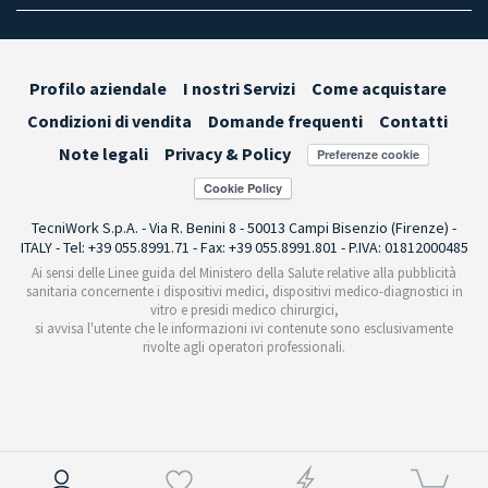
Profilo aziendale
I nostri Servizi
Come acquistare
Condizioni di vendita
Domande frequenti
Contatti
Note legali
Privacy & Policy
Preferenze cookie
TecniWork S.p.A. - Via R. Benini 8 - 50013 Campi Bisenzio (Firenze) -
ITALY - Tel: +39 055.8991.71 - Fax: +39 055.8991.801 - P.IVA: 01812000485
Ai sensi delle Linee guida del Ministero della Salute relative alla pubblicità
sanitaria concernente i dispositivi medici, dispositivi medico-diagnostici in
vitro e presidi medico chirurgici,
si avvisa l'utente che le informazioni ivi contenute sono esclusivamente
rivolte agli operatori professionali.