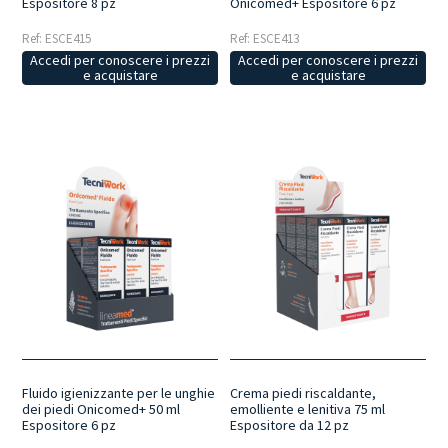
Espositore 8 pz
Onicomed+ Espositore 6 pz
Ref: ESCE415
Ref: ESCE413
Accedi per conoscere i prezzi
Accedi per conoscere i prezzi
e acquistare
e acquistare
Fluido igienizzante per le unghie
Crema piedi riscaldante,
dei piedi Onicomed+ 50 ml
emolliente e lenitiva 75 ml
Espositore 6 pz
Espositore da 12 pz