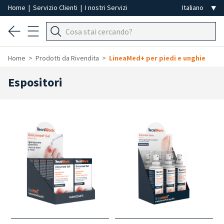
Home
|
Servizio Clienti
|
I nostri Servizi
Home
Prodotti da Rivendita
LineaMed+ per piedi e unghie
Espositori