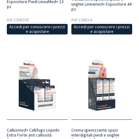
Espositore Piedi LineaMed+ 13
unghie Lineamed+ Espositore 44
pz
pz
Ref: ESMED5F
Ref: ESMED4
Accedi per conoscere i prezzi
Accedi per conoscere i prezzi
e acquistare
e acquistare
Callusmed+ Callifugo Liquido
Crema igienizzante spazi
Extra Forte anti callosità
interdigitali piedi e unghie