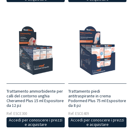
Trattamento ammorbidente per
Trattamento piedi
calli del contorno unghia
antitraspirante in crema
Cheramed Plus 15 ml Espositore
Podormed Plus 75 ml Espositore
da 12 pz
da 8 pz
Ref: ESCE300
Ref: ESCE409
Accedi per conoscere i prezzi
Accedi per conoscere i prezzi
e acquistare
e acquistare