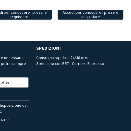
i per conoscere i prezzi e
Accedi per conoscere i prezzi e
acquistare
acquistare
SPEDIZIONI
r è necessario
Consegna rapida in 24/48 ore.
, potrai sempre
Spediamo con BRT - Corriere Espresso
letter
 disposizione dal
0.
 40 55