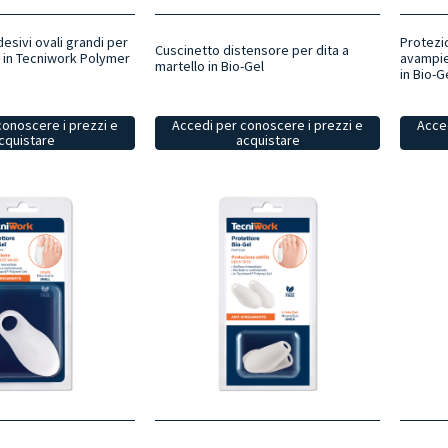
desivi ovali grandi per
Protezi
Cuscinetto distensore per dita a
l in Tecniwork Polymer
avampie
martello in Bio-Gel
in Bio-G
conoscere i prezzi e
Accedi per conoscere i prezzi e
Acced
cquistare
acquistare