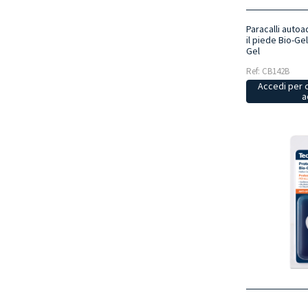
Paracalli autoa
il piede Bio-Ge
Gel
Ref: CB142B
Accedi per 
a