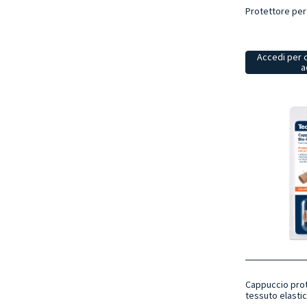
Protettore per 
Accedi per 
a
Cappuccio prote
tessuto elasti