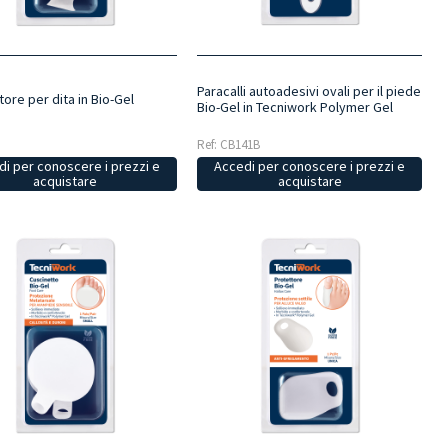
Paracalli autoadesivi ovali per il piede
tore per dita in Bio-Gel
Bio-Gel in Tecniwork Polymer Gel
Ref: CB141B
i per conoscere i prezzi e
Accedi per conoscere i prezzi e
acquistare
acquistare