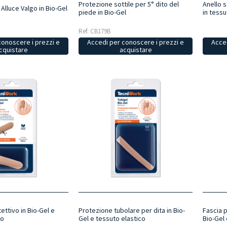
Protezione sottile per 5° dito del
Anello s
Alluce Valgo in Bio-Gel
piede in Bio-Gel
in tess
Ref: CB179B
conoscere i prezzi e
Accedi per conoscere i prezzi e
Acced
cquistare
acquistare
ttivo in Bio-Gel e
Protezione tubolare per dita in Bio-
Fascia p
co
Gel e tessuto elastico
Bio-Gel 