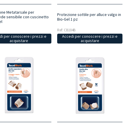
one Metatarsale per
Protezione sottile per alluce valgo in
de sensibile con cuscinetto
Bio-Gel 1 pz
el
Ref: CB104B
i per conoscere i prezzi e
Accedi per conoscere i prezzi e
acquistare
acquistare