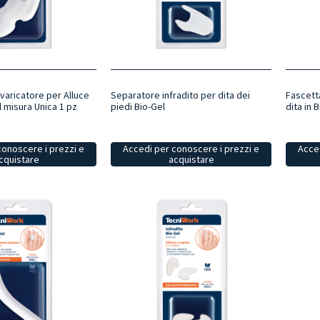
varicatore per Alluce
Separatore infradito per dita dei
Fascett
l misura Unica 1 pz
piedi Bio-Gel
dita in 
conoscere i prezzi e
Accedi per conoscere i prezzi e
Acced
cquistare
acquistare