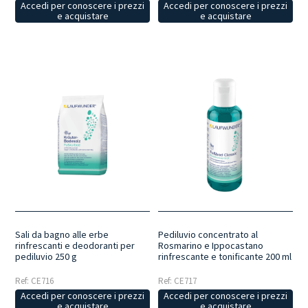
Accedi per conoscere i prezzi
Accedi per conoscere i prezzi
e acquistare
e acquistare
Sali da bagno alle erbe
Pediluvio concentrato al
rinfrescanti e deodoranti per
Rosmarino e Ippocastano
pediluvio 250 g
rinfrescante e tonificante 200 ml
Ref: CE716
Ref: CE717
Accedi per conoscere i prezzi
Accedi per conoscere i prezzi
e acquistare
e acquistare