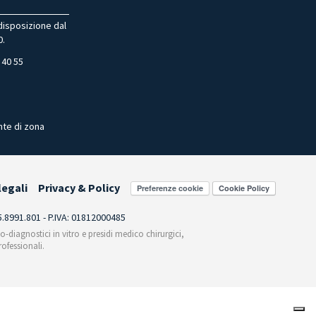
 disposizione dal
0.
 40 55
nte di zona
legali
Privacy & Policy
Preferenze cookie
55.8991.801 - P.IVA: 01812000485
co-diagnostici in vitro e presidi medico chirurgici,
ofessionali.