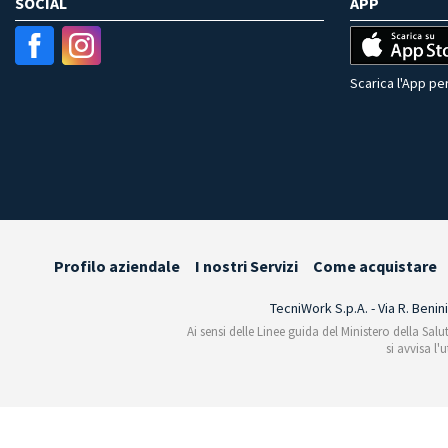
SOCIAL
APP
Scarica l'App per
Profilo aziendale
I nostri Servizi
Come acquistare
TecniWork S.p.A. - Via R. Benin
Ai sensi delle Linee guida del Ministero della Salu
si avvisa l