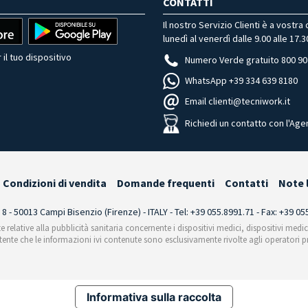
CONTATTI
Il nostro Servizio Clienti è a vostra
lunedì al venerdì dalle 9.00 alle 17.3
 il tuo dispositivo
Numero Verde gratuito 800 90
WhatsApp +39 334 639 8180
Email clienti@tecniwork.it
Richiedi un contatto con l'Age
Condizioni di vendita
Domande frequenti
Contatti
Note 
i 8 - 50013 Campi Bisenzio (Firenze) - ITALY - Tel: +39 055.8991.71 - Fax: +39 0
te relative alla pubblicità sanitaria concernente i dispositivi medici, dispositivi medi
'utente che le informazioni ivi contenute sono esclusivamente rivolte agli operatori pr
Informativa sulla raccolta