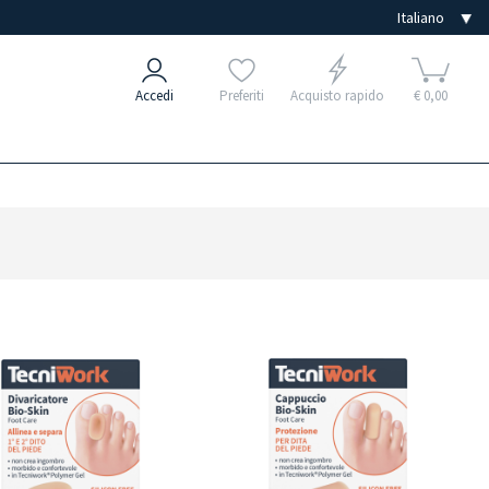
Accedi
Preferiti
Acquisto rapido
€ 0,00