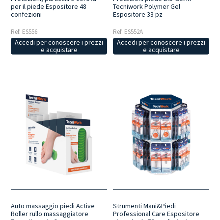
per il piede Espositore 48
Tecniwork Polymer Gel
confezioni
Espositore 33 pz
Ref: ES556
Ref: ES552A
Accedi per conoscere i prezzi
Accedi per conoscere i prezzi
e acquistare
e acquistare
Auto massaggio piedi Active
Strumenti Mani&Piedi
Roller rullo massaggiatore
Professional Care Espositore