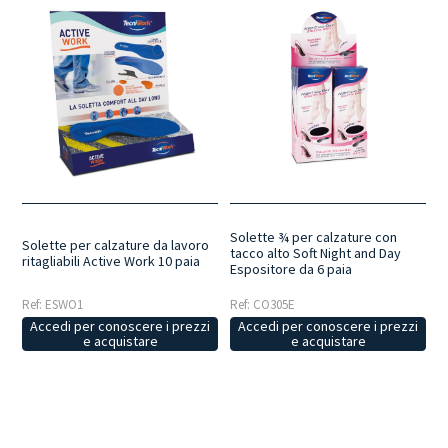
Solette ¾ per calzature con
Solette per calzature da lavoro
tacco alto Soft Night and Day
ritagliabili Active Work 10 paia
Espositore da 6 paia
Ref: ESWO1
Ref: CO305E
Accedi per conoscere i prezzi
Accedi per conoscere i prezzi
e acquistare
e acquistare