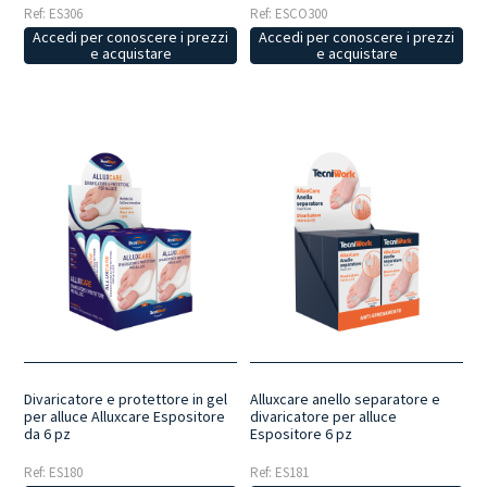
Ref: ES306
Ref: ESCO300
Accedi per conoscere i prezzi
Accedi per conoscere i prezzi
e acquistare
e acquistare
Divaricatore e protettore in gel
Alluxcare anello separatore e
per alluce Alluxcare Espositore
divaricatore per alluce
da 6 pz
Espositore 6 pz
Ref: ES180
Ref: ES181