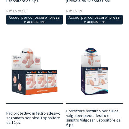
Espositore da 6 pz
girevole da 52 confezioni
Ref: ESRV230
Ref: ES809
Accedi per conoscere i prezzi
Accedi per conoscere i prezzi
e acquistare
e acquistare
Correttore notturno per alluce
Pad protettivo in feltro adesivo
valgo per piede destro e
sagomato per piedi Espositore
sinistro Valgosan Espositore da
da 12 pz
6 pz