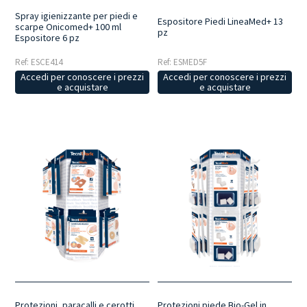
Spray igienizzante per piedi e
Espositore Piedi LineaMed+ 13
scarpe Onicomed+ 100 ml
pz
Espositore 6 pz
Ref: ESCE414
Ref: ESMED5F
Accedi per conoscere i prezzi
Accedi per conoscere i prezzi
e acquistare
e acquistare
Protezioni, paracalli e cerotti
Protezioni piede Bio-Gel in