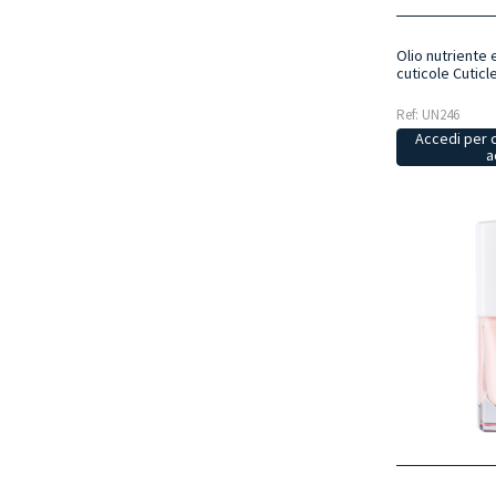
Olio nutriente 
cuticole Cutic
Ref: UN246
Accedi per 
a