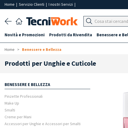
Home
|
Servizio Clienti
|
I nostri Servizi
|
Novità e Promozioni
Prodotti da Rivendita
Benessere e Be
Home
Benessere e Bellezza
Prodotti per Unghie e Cuticole
BENESSERE E BELLEZZA
Pinzette Professionali
Make Up
Smalti
Creme per Mani
Accessori per Unghie e Accessori per Smalti