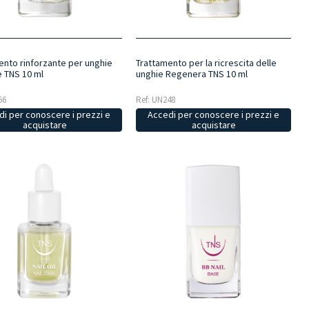
ento rinforzante per unghie
Trattamento per la ricrescita delle
e TNS 10 ml
unghie Regenera TNS 10 ml
56
Ref: UN248
i per conoscere i prezzi e
Accedi per conoscere i prezzi e
acquistare
acquistare