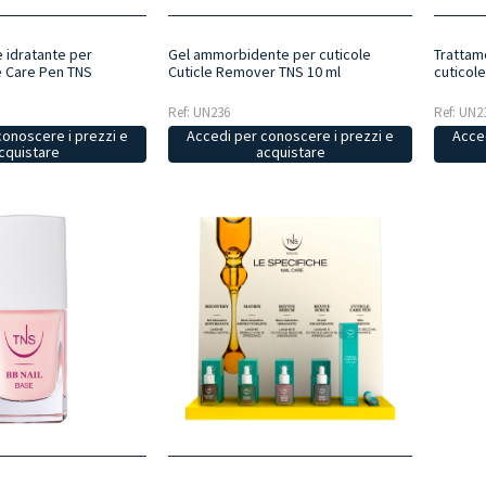
e idratante per
Gel ammorbidente per cuticole
Trattam
le Care Pen TNS
Cuticle Remover TNS 10 ml
cuticole
Ref: UN236
Ref: UN2
conoscere i prezzi e
Accedi per conoscere i prezzi e
Acced
cquistare
acquistare