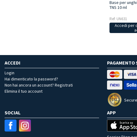
Base per unghie
TNS 10 ml
Ref: UN631
Accedi per 
a
ACCEDI
PAGAMENTO 
Login
Hai dimenticato la password?
Non hai ancora un account? Registrati
Elimina il tuo account
Secure
SOCIAL
APP