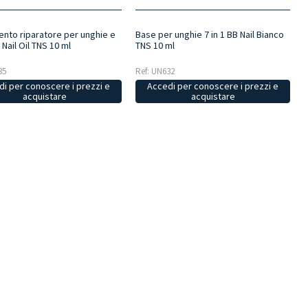
Base per unghie 7 in 1 BB Nail Bianco
ento riparatore per unghie e
TNS 10 ml
 Nail Oil TNS 10 ml
Ref: UN632
35
Accedi per conoscere i prezzi e
i per conoscere i prezzi e
acquistare
acquistare