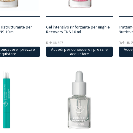
 ristrutturante per
Gel intensivo rinforzante per unghie
Trattam
TNS 10 ml
Recovery TNS 10 ml
Nutritiv
Ref: UN607
Ref: UN2
conoscere i prezzi e
Accedi per conoscere i prezzi e
Acced
cquistare
acquistare