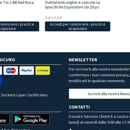
 7 in 1 BB Nail Rosa
Trattamenti unghie e cuticole Le
Specifiche Espositore da 29 pz
Ref: ESUN8
conoscere i prezzi e
Accedi per conoscere i prezzi e
cquistare
acquistare
SICURO
NEWSLETTER
Per iscriverti alla nostra newslette
confermare i tuoi consensi privacy
modificarli in qualsiasi momento.
Iscriviti alla nostra News
 Sockets Layer Certificates
CONTATTI
Il nostro Servizio Clienti è a vostra
lunedì al venerdì dalle 9.00 alle 17.3