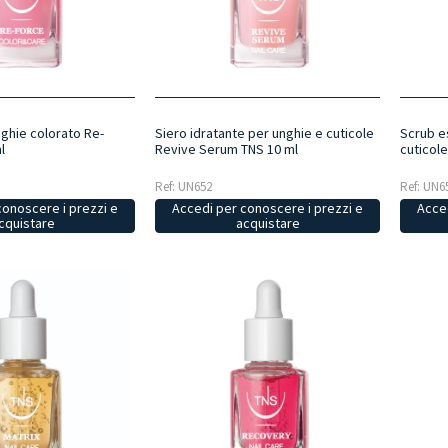
ghie colorato Re-
Siero idratante per unghie e cuticole
Scrub e
l
Revive Serum TNS 10 ml
cuticol
Ref: UN652
Ref: UN6
conoscere i prezzi e
Accedi per conoscere i prezzi e
Acced
cquistare
acquistare