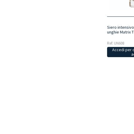
Siero intensivo
unghie Matrix 
Ref: UN608
Accedi per 
a