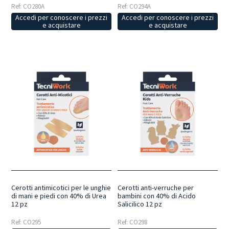
Ref: CO280A
Ref: CO294A
Accedi per conoscere i prezzi
Accedi per conoscere i prezzi
e acquistare
e acquistare
Cerotti antimicotici per le unghie
Cerotti anti-verruche per
di mani e piedi con 40% di Urea
bambini con 40% di Acido
12 pz
Salicilico 12 pz
Ref: CO295
Ref: CO298