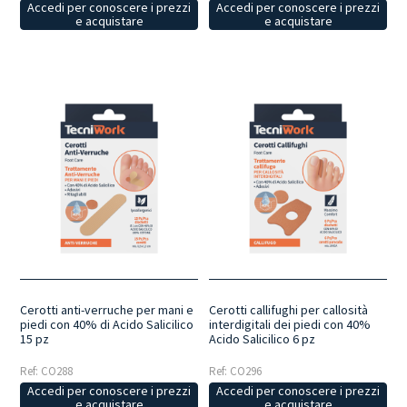
Accedi per conoscere i prezzi
Accedi per conoscere i prezzi
e acquistare
e acquistare
Cerotti anti-verruche per mani e
Cerotti callifughi per callosità
piedi con 40% di Acido Salicilico
interdigitali dei piedi con 40%
15 pz
Acido Salicilico 6 pz
Ref: CO288
Ref: CO296
Accedi per conoscere i prezzi
Accedi per conoscere i prezzi
e acquistare
e acquistare