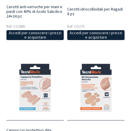
Cerotti anti-verruche per mani e
Cerotti idrocolloidali per Ragadi
piedi con 40% di Acido Salicilico
8 pz
24+24 pz
Ref: CO288V
Ref: CO279
Accedi per conoscere i prezzi
Accedi per conoscere i prezzi
e acquistare
e acquistare
Cappuccio protettivo dita