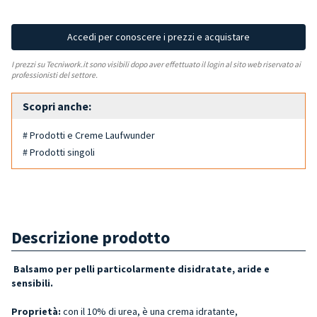
Accedi per conoscere i prezzi e acquistare
I prezzi su Tecniwork.it sono visibili dopo aver effettuato il login al sito web riservato ai
professionisti del settore.
Scopri anche:
# Prodotti e Creme Laufwunder
# Prodotti singoli
Descrizione prodotto
Balsamo per pelli particolarmente disidratate, aride e
sensibili.
Proprietà:
con il 10% di urea, è una crema idratante,