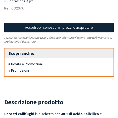
Confezione 4 pz
Ref: CO297A
Accedi per conoscere i prezzi e acquistare
I prezzi su Tecniwork.it sono visibili dopo aver effettuato il login al sito web riservato ai
professionisti del settore.
Scopri anche:
# Novità e Promozioni
# Promozioni
Descrizione prodotto
Cerotti callifughi
in dischetto con
40% di Acido Salicilico
e