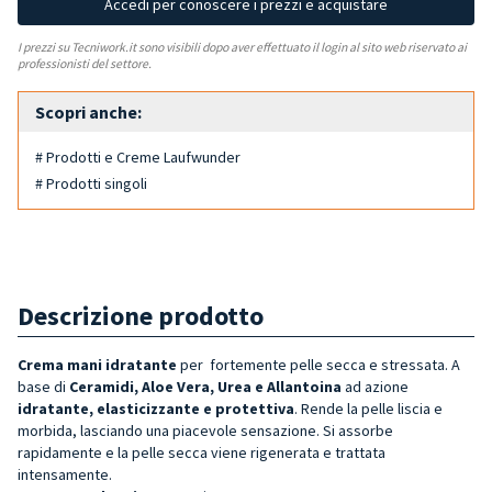
Accedi per conoscere i prezzi e acquistare
I prezzi su Tecniwork.it sono visibili dopo aver effettuato il login al sito web riservato ai
professionisti del settore.
Scopri anche:
# Prodotti e Creme Laufwunder
# Prodotti singoli
Descrizione prodotto
Crema mani idratante
per
fortemente
pelle secca e stressata. A
base di
Ceramidi, Aloe Vera, Urea e Allantoina
ad azione
idratante,
elasticizzante e
protettiva
. Rende la pelle liscia e
morbida, lasciando una piacevole sensazione. Si assorbe
rapidamente e la pelle secca viene rigenerata e trattata
intensamente.