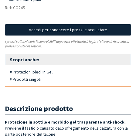
Ref: CO245
Accedi per conoscere i prezzi e acquistare
I prezzi su Tecniwork.it sono visibili dopo aver effettuato il login al sito web riservato ai
professionisti del settore.
Scopri anche:
# Protezioni piedi in Gel
# Prodotti singoli
Descrizione prodotto
Protezione in sottile e morbido gel trasparente anti-shock.
Previene il fastidio causato dallo sfregamento della calzatura con la
parte posteriore del tallone.