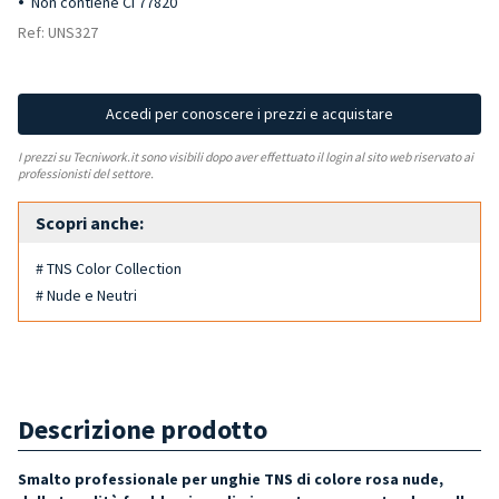
Non contiene CI 77820
Ref: UNS327
Accedi per conoscere i prezzi e acquistare
I prezzi su Tecniwork.it sono visibili dopo aver effettuato il login al sito web riservato ai
professionisti del settore.
Scopri anche:
# TNS Color Collection
# Nude e Neutri
Descrizione prodotto
Smalto professionale per unghie TNS di colore rosa nude,