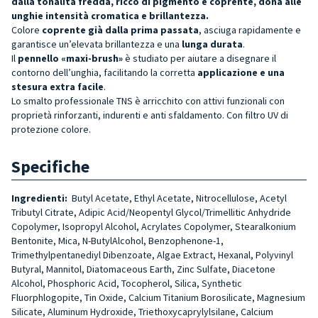
dalla tonalità fredda, ricco di pigmento e coprente, dona alle
unghie intensità cromatica e brillantezza.
Colore
coprente già dalla prima passata
, asciuga rapidamente e
garantisce un’elevata brillantezza e una
lunga durata
.
Il
pennello «maxi-brush»
è studiato per aiutare a disegnare il
contorno dell’unghia, facilitando la corretta
applicazione e una
stesura extra facile
.
Lo smalto professionale TNS è arricchito con attivi funzionali con
proprietà rinforzanti, indurenti e anti sfaldamento. Con filtro UV di
protezione colore.
Specifiche
Ingredienti:
Butyl Acetate, Ethyl Acetate, Nitrocellulose, Acetyl
Tributyl Citrate, Adipic Acid/Neopentyl Glycol/Trimellitic Anhydride
Copolymer, Isopropyl Alcohol, Acrylates Copolymer, Stearalkonium
Bentonite, Mica, N-ButylAlcohol, Benzophenone-1,
Trimethylpentanediyl Dibenzoate, Algae Extract, Hexanal, Polyvinyl
Butyral, Mannitol, Diatomaceous Earth, Zinc Sulfate, Diacetone
Alcohol, Phosphoric Acid, Tocopherol, Silica, Synthetic
Fluorphlogopite, Tin Oxide, Calcium Titanium Borosilicate, Magnesium
Silicate, Aluminum Hydroxide, Triethoxycaprylylsilane, Calcium