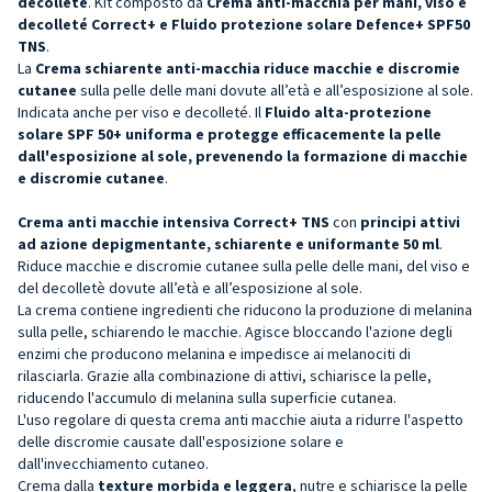
decolleté
. Kit composto da
Crema anti-macchia per mani, viso e
decolleté Correct+ e Fluido protezione solare Defence+ SPF50
TNS
.
La
Crema schiarente anti-macchia
riduce macchie e discromie
cutanee
sulla pelle delle mani dovute all’età e all’esposizione al sole.
Indicata anche per viso e decolleté. Il
F
luido alta-protezione
solare SPF 50
+ uniforma e protegge efficacemente la pelle
dall'esposizione al sole, prevenendo la formazione di macchie
e discromie cutane
e
.
Crema anti macchie intensiva Correct+ TNS
con
principi attivi
ad azione depigmentante, schiarente e uniformante 50 ml
.
Riduce macchie e discromie cutanee sulla pelle delle mani, del viso e
del decolletè dovute all’età e all’esposizione al sole.
La crema contiene ingredienti che riducono la produzione di melanina
sulla pelle, schiarendo le macchie. Agisce bloccando l'azione degli
enzimi che producono melanina e impedisce ai melanociti di
rilasciarla. Grazie alla combinazione di attivi, schiarisce la pelle,
riducendo l'accumulo di melanina sulla superficie cutanea.
L'uso regolare di questa crema anti macchie aiuta a ridurre l'aspetto
delle discromie causate dall'esposizione solare e
dall'invecchiamento cutaneo.
Crema dalla
texture morbida e leggera
, nutre e schiarisce la pelle