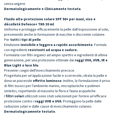
senza ungere.
Dermatologicamente e Clinicamente testata
.
Fluido alta-protezione solare SPF 50+ per mani, viso e
décolleté Defence+ TNS 30 ml
.
Uniforma e protegge efficacemente la pelle dall'esposizione al sole,
prevenendo anche la formazione di macchie e discromie cutanee.
Per
tutti i tipi di pelle
.
Emulsione
invisibile e leggera a rapido assorbimento
. Formula
con ingredienti
resistenti ad acqua e sudore.
Formulata con filtri organici ad ampio spettro e ingredienti di ultima
generazione, per una protezione ottimale dai
raggi UVA, UVB, IR e
Blue Light o luce blu
.
Previene i segni dell'invecchiamento precoce.
Progettata per un'applicazione facile e scorrevole, idrata la pelle e
dona un piacevole
effetto luminoso
. Inoltre, la formulazione è priva
di filtri tossici per l'ambiente marino, microplastiche e polimeri
sintetici, rispettando al massimo la flora e fauna acquatiche.
I
filtri solari
utilizzati sono stati selezionati per fornire un'efficace
protezione contro i
raggi UVB e UVA
. Proteggono la pelle dalle
radiazioni solari e dalle cause di invecchiamento cutaneo.
Dermatologicamente testato
.