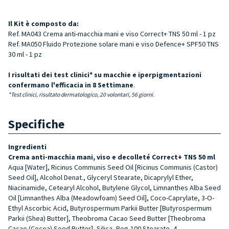
Il Kit è composto da:
Ref. MA043 Crema anti-macchia mani e viso Correct+ TNS 50 ml - 1 pz
Ref. MA050 Fluido Protezione solare mani e viso Defence+ SPF50 TNS
30 ml - 1 pz
I risultati dei test clinici* su macchie e iperpigmentazioni
confermano l'efficacia in 8 Settimane
.
*Test clinici, risultato dermatologico, 20 volontari, 56 giorni.
Specifiche
Ingredienti
Crema anti-macchia mani, viso e decolleté Correct+ TNS 50 ml
Aqua [Water], Ricinus Communis Seed Oil [Ricinus Communis (Castor)
Seed Oil], Alcohol Denat., Glyceryl Stearate, Dicaprylyl Ether,
Niacinamide, Cetearyl Alcohol, Butylene Glycol, Limnanthes Alba Seed
Oil [Limnanthes Alba (Meadowfoam) Seed Oil], Coco-Caprylate, 3-O-
Ethyl Ascorbic Acid, Butyrospermum Parkii Butter [Butyrospermum
Parkii (Shea) Butter], Theobroma Cacao Seed Butter [Theobroma
Cacao (Cocoa) Seed Butter], Silica, Peg-100 Stearate, 4-