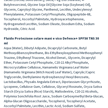
Butylresorcinol, Glycine Soja Oil [Glycine Soja (Soybean) Oil],
Glycerin, Capryloyl Glycine, Panthenol, Lecithin, Undecylenoyl
Phenylalanine, Potassium Cetyl Phosphate, Oligopeptide-68,
Tocopherol, Ascorbyl Palmitate, Hydroxyacetophenone,
Hydrogenated Lecithin, Sodium Oleate, Disodium Edta, Sodium
Hydroxide, Citric Acid.
Fluido Protezione solare mani e viso Defence+ SPF50 TNS 30
ml
Aqua (Water), Dibutyl Adipate, Dicaprylyl Carbonate, Butyl
Methoxydibenzoylmethane, Bis-Ethylhexyloxyphenol Methoxyphenyl
Triazine, Ethylhexyl Triazone, Alcohol Denat., Glycerin, Dicaprylyl
Ether, Potassium Cetyl Phosphate, C20-22 Alkyl Phosphate,
Microcrystalline Cellulose, Hamamelis Virginiana Leaf Water
(Hamamelis Virginiana (Witch Hazel) Leaf Water), Caprylic/Capric
Triglyceride, Diethylamino Hydroxybenzoyl Hexyl Benzoate,
Lactobacillus, Physalis Angulata Extract, Dipotassium Glycyrrhizate,
Lycopene, Cellulose Gum, Cellulose, Glyceryl Rosinate, Oryza Sativa
Starch (Oryza Sativa (Rice) Starch), Maltodextrin, C20-22 Alcohols,
Polymnia Sonchifolia Root Juice, Sodium Carboxymethyl Beta-Glucan,
Alpha-Glucan Oligosaccharide, Tocopherol, Tocopheryl Acetate,
Ascorbyl Palmitate, Lecithin, Lactic Acid, Sodium Sulfate,