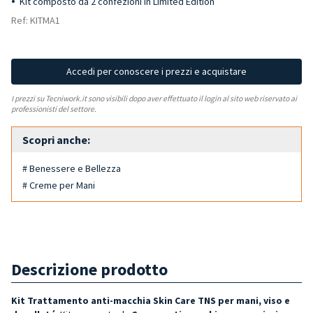
Kit composto da 2 confezioni in Limited Edition
Ref: KITMA1
Accedi per conoscere i prezzi e acquistare
I prezzi su Tecniwork.it sono visibili dopo aver effettuato il login al sito web riservato ai
professionisti del settore.
Scopri anche:
# Benessere e Bellezza
# Creme per Mani
Descrizione prodotto
Kit Trattamento anti-macchia Skin Care TNS per mani, viso e