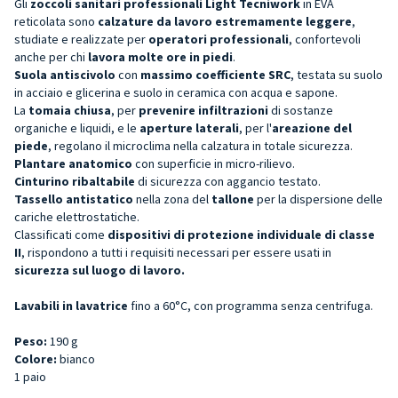
Gli
zoccoli sanitari professionali Light Tecniwork
in EVA
reticolata sono
calzature da lavoro estremamente leggere
,
studiate e realizzate per
operatori professionali
, confortevoli
anche per chi
lavora molte ore in piedi
.
Suola antiscivolo
con
massimo coefficiente SRC
, testata su suolo
in acciaio e glicerina e suolo in ceramica con acqua e sapone.
La
tomaia chiusa
, per
prevenire infiltrazioni
di sostanze
organiche e liquidi, e le
aperture laterali
, per l'
areazione del
piede
, regolano il microclima nella calzatura in totale sicurezza.
Plantare anatomico
con superficie in micro-rilievo.
Cinturino ribaltabile
di sicurezza con aggancio testato.
Tassello antistatico
nella zona del
tallone
per la dispersione delle
cariche elettrostatiche.
Classificati come
dispositivi di protezione individuale di classe
II
, rispondono a tutti i requisiti necessari per essere usati in
sicurezza sul luogo di lavoro.
Lavabili in lavatrice
fino a 60°C, con programma senza centrifuga.
Peso:
190 g
Colore:
bianco
1 paio