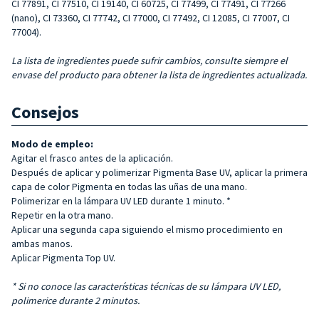
CI 77891, CI 77510, CI 19140, CI 60725, CI 77499, CI 77491, CI 77266
(nano), CI 73360, CI 77742, CI 77000, CI 77492, CI 12085, CI 77007, CI
77004).
La lista de ingredientes puede sufrir cambios, consulte siempre el
envase del producto para obtener la lista de ingredientes actualizada.
Consejos
Modo de empleo:
Agitar el frasco antes de la aplicación.
Después de aplicar y polimerizar Pigmenta Base UV, aplicar la primera
capa de color Pigmenta en todas las uñas de una mano.
Polimerizar en la lámpara UV LED durante 1 minuto. *
Repetir en la otra mano.
Aplicar una segunda capa siguiendo el mismo procedimiento en
ambas manos.
Aplicar Pigmenta Top UV.
* Si no conoce las características técnicas de su lámpara UV LED,
polimerice durante 2 minutos.