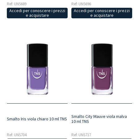
Ref: UNS689
Ref: UNS696
Accedi per conoscere i prezzi
Accedi per conoscere i prezzi
e acquistare
e acquistare
Smalto City Mauve viola malva
Smalto Iris viola chiaro 10 ml TNS
10 ml TNS
Ref: UNS704
Ref: UNS717