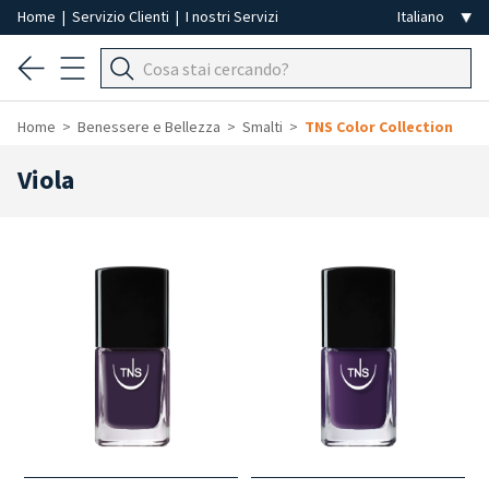
Home
|
Servizio Clienti
|
I nostri Servizi
Home
Benessere e Bellezza
Smalti
TNS Color Collection
Viola