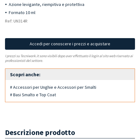
Azione levigante, riempitiva e protettiva
Formato 10 ml
Ref: UN314R
Accedi per conoscere i prezzi e acquistare
I prezzi su Tecniwork.it sono visibili dopo aver effettuato il login al sito web riservato ai
professionisti del settore.
Scopri anche:
# Accessori per Unghie e Accessori per Smalti
# Basi Smalto e Top Coat
Descrizione prodotto