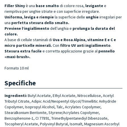
Filler Shiny
è una
base smalto
di colore rosa,
levigante
e
riempitiva per unghie striate e con superficie irregolare.
Uniforma, leviga e riempie
la superficie delle
unghie
irregolari per
una
perfetta stesura dello smalto.
Previene l’ingiallimento
dell’unghia e
prolunga la durata del
colore
.
A base di cellule staminali di
Uva e Rosa Alpina, vitamine E e C e
micro particelle minera
li.
Con
filtro UV anti ingiallimento
.
Stesura extra facile
e corretta applicazione grazie al
pennello
«maxi-brush».
Formato 10 ml
Specifiche
Ingredienti:
Butyl Acetate, Ethyl Acetate, Nitrocellulose, Acetyl
Tributyl Citrate, Adipic Acid/Neopentyl Glycol/Trimellitic Anhydride
Copolymer, Isopropyl Alcohol, Talc, Acrylates Copolymer,
Stearalkonium Bentonite, Styrene/Acrylates Copolymer,
Benzophenone-1, CI 77891, Trimethylpentanediyl Dibenzoate,
Tocopheryl Acetate, Polyvinyl Butyral, Isomalt, Magnesium Ascorbyl