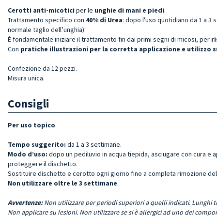
Cerotti anti-micotici
per le
unghie di mani e piedi
.
Trattamento specifico con
40% di Urea
: dopo l'
uso quotidiano
da 1 a 3 s
normale taglio dell’unghia).
È fondamentale iniziare il trattamento fin dai primi segni di micosi, per
ri
Con
pratiche illustrazioni per la corretta applicazione e utilizzo 
Confezione da 12 pezzi.
Misura unica.
Consigli
Per uso topico
.
Tempo suggerito:
da 1 a 3 settimane.
Modo d’uso:
dopo un pediluvio in acqua tiepida, asciugare con cura e app
proteggere il dischetto.
Sostituire dischetto e cerotto ogni giorno fino a completa rimozione del
Non utilizzare oltre le 3 settimane
.
Avvertenze:
Non utilizzare per periodi superiori a quelli indicati. Lungh
Non applicare su lesioni. Non utilizzare se si è allergici ad uno dei comp