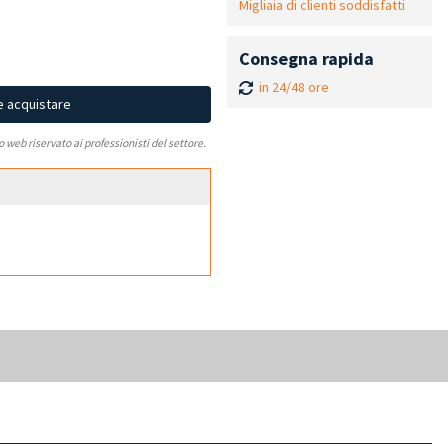
Migliaia di clienti soddisfatti
Consegna rapida
in 24/48 ore
e acquistare
to web riservato ai professionisti del settore.