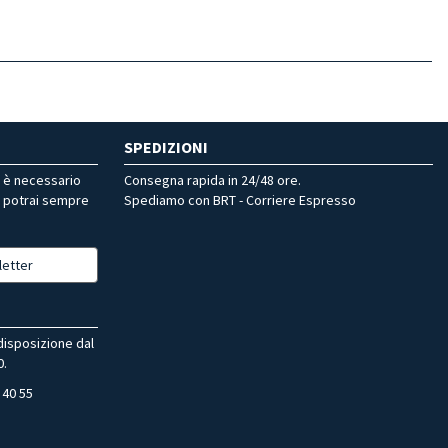
SPEDIZIONI
r è necessario
Consegna rapida in 24/48 ore.
, potrai sempre
Spediamo con BRT - Corriere Espresso
letter
 disposizione dal
0.
 40 55