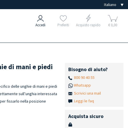
Accedi
Preferiti
Acquisto rapido
€ 0,00
hie di mani e piedi
Bisogno di aiuto?
800 90 40 55
Whatsapp
cifico delle unghie di mani e piedi
Scrivici una mail
rettamente sull’unghia interessata
Leggi le faq
per fissarlo nella posizione
Acquista sicuro