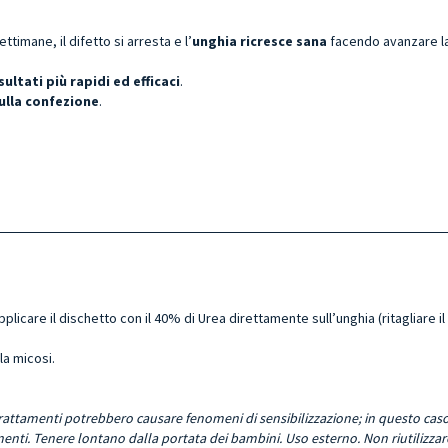
ettimane, il difetto si arresta e l’
unghia ricresce sana
facendo avanzare la
sultati più rapidi ed efficaci
.
sulla confezione
.
licare il dischetto con il 40% di Urea direttamente sull’unghia (ritagliare i
la micosi.
i trattamenti potrebbero causare fenomeni di sensibilizzazione; in questo ca
onenti. Tenere lontano dalla portata dei bambini. Uso esterno. Non riutilizzar