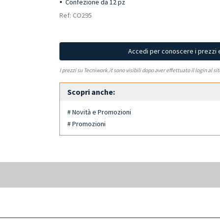
Confezione da 12 pz
Ref: CO295
Accedi per conoscere i prezzi 
I prezzi su Tecniwork.it sono visibili dopo aver effettuato il login al si
Scopri anche:
# Novità e Promozioni
# Promozioni