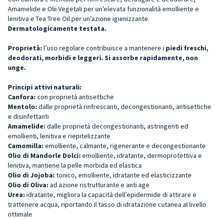
Amamelide e Olii Vegetali per un’elevata funzionalità emolliente e
lenitiva e Tea Tree Oil per un’azione igienizzante.
Dermatologicamente testata.
Proprietà:
l’uso regolare contribuisce a mantenere i
piedi freschi,
deodorati, morbidi e leggeri.
Si assorbe rapidamente, non
unge.
Principi attivi naturali:
Canfora:
con proprietà antisettiche
Mentolo:
dalle proprietà rinfrescanti, decongestionanti, antisettiche
e disinfettanti
Amamelide:
dalle proprietà decongestionanti, astringenti ed
emollienti, lenitiva e riepitelizzante
Camomilla:
emolliente, calmante, rigenerante e decongestionante
Olio di Mandorle Dolci:
emolliente, idratante, dermoprotettiva e
lenitiva, mantiene la pelle morbida ed elastica
Olio di Jojoba:
tonico, emolliente, idratante ed elasticizzante
Olio di Oliva:
ad azione ristrutturante e anti age
Urea:
idratante, migliora la capacità dell’epidermide di attirare e
trattenere acqua, riportando il tasso di idratazione cutanea al livello
ottimale