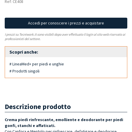
Ref: CE408
Accedi per conoscere i prezzi e acquistare
I prezzi su Tecniwork.it sono visibili dopo aver effettuato il login al sito web riservato ai
professionisti del settore.
Scopri anche:
# LineaMed+ per piedi e unghie
# Prodotti singoli
Descrizione prodotto
Crema piedi rinfrescante, emolliente e deodorante per piedi
gonfi, stanchi e affaticati.
Con Canfora e Mentolo per rinfrescare, defatigare e deodorare,