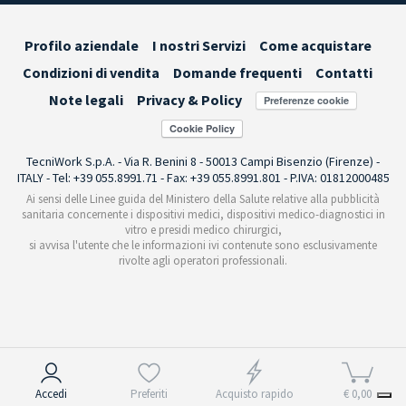
Profilo aziendale
I nostri Servizi
Come acquistare
Condizioni di vendita
Domande frequenti
Contatti
Note legali
Privacy & Policy
Preferenze cookie
TecniWork S.p.A. - Via R. Benini 8 - 50013 Campi Bisenzio (Firenze) -
ITALY - Tel: +39 055.8991.71 - Fax: +39 055.8991.801 - P.IVA: 01812000485
Ai sensi delle Linee guida del Ministero della Salute relative alla pubblicità
sanitaria concernente i dispositivi medici, dispositivi medico-diagnostici in
vitro e presidi medico chirurgici,
si avvisa l'utente che le informazioni ivi contenute sono esclusivamente
rivolte agli operatori professionali.
Informativa sulla raccolta
Accedi
Preferiti
Acquisto rapido
€ 0,00