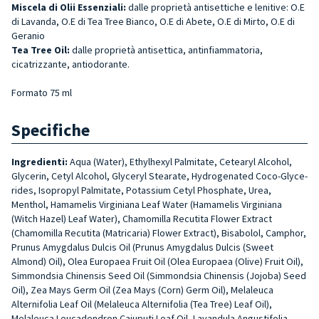
Miscela di Olii Essenziali:
dalle proprietà antisettiche e lenitive: O.E
di Lavanda, O.E di Tea Tree Bianco, O.E di Abete, O.E di Mirto, O.E di
Geranio
Tea Tree Oil:
dalle proprietà antisettica, antinfiammatoria,
cicatrizzante, antiodorante.
Formato 75 ml
Specifiche
Ingredienti:
Aqua (Water), Ethylhexyl Palmitate, Cete­aryl Alcohol,
Glycerin, Cetyl Alcohol, Glyceryl Stearate, Hydrogenated Coco-Glyce­
rides, Isopropyl Palmitate, Potassium Cetyl Phospha­te, Urea,
Menthol, Hamamelis Virginiana Leaf Water (Hama­melis Virginiana
(Witch Hazel) Leaf Water), Chamomilla Recu­tita Flower Extract
(Chamomil­la Recutita (Matricaria) Flower Extract), Bisabolol, Camphor,
Prunus Amygdalus Dulcis Oil (Prunus Amygdalus Dulcis (Sweet
Almond) Oil), Olea Euro­paea Fruit Oil (Olea Europaea (Olive) Fruit Oil),
Simmondsia Chinensis Seed Oil (Simmond­sia Chinensis (Jojoba) Seed
Oil), Zea Mays Germ Oil (Zea Mays (Corn) Germ Oil), Melaleu­ca
Alternifolia Leaf Oil (Melaleu­ca Alternifolia (Tea Tree) Leaf Oil),
Melaleuca Leucadendron Cajuputi Leaf Oil, Lavandula Angustifolia