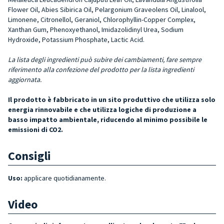
Flower Oil, Abies Sibirica Oil, Pelargonium Gra­veolens Oil, Linalool,
Limone­ne, Citronellol, Geraniol, Chlo­rophyllin-Copper Complex,
Xanthan Gum, Phenoxyetha­nol, Imidazolidinyl Ure­a, Sodium
Hydroxide, Potas­sium Phosphate, Lactic Acid.
La lista degli ingredienti può subire dei cambiamenti, fare sempre
riferimento alla confezione del prodotto per la lista ingredienti
aggiornata.
Il prodotto è fabbricato in un sito produttivo che utilizza solo
energia rinnovabile e che utilizza logiche di produzione a
basso impatto ambientale, riducendo al minimo possibile le
emissioni di CO2.
Consigli
Uso:
applicare quotidianamente.
Video