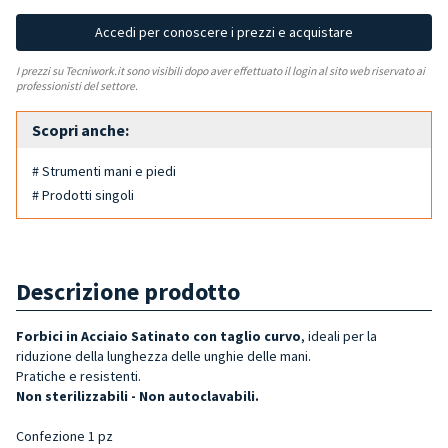
Accedi per conoscere i prezzi e acquistare
I prezzi su Tecniwork.it sono visibili dopo aver effettuato il login al sito web riservato ai
professionisti del settore.
Scopri anche:
# Strumenti mani e piedi
# Prodotti singoli
Descrizione prodotto
Forbici in Acciaio Satinato con taglio curvo
, ideali per la
riduzione della lunghezza delle unghie delle mani.
Pratiche e resistenti.
Non sterilizzabili - Non autoclavabili.
Confezione 1 pz