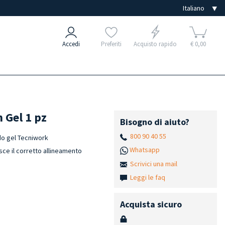
Accedi
Preferiti
Acquisto rapido
€ 0,00
n Gel 1 pz
Bisogno di aiuto?
800 90 40 55
do gel Tecniwork
Whatsapp
tisce il corretto allineamento
Scrivici una mail
Leggi le faq
Acquista sicuro