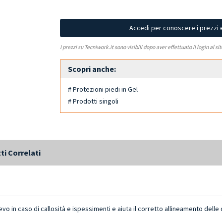
Accedi per conoscere i prezzi 
I prezzi su Tecniwork.it sono visibili dopo aver effettuato il login al si
Scopri anche:
# Protezioni piedi in Gel
# Prodotti singoli
ti Correlati
evo in caso di callosità e ispessimenti e aiuta il corretto allineamento dell