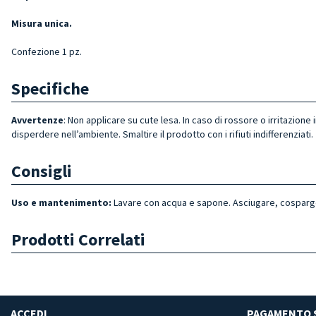
Misura unica.
Confezione 1 pz.
Specifiche
Avvertenze
: Non applicare su cute lesa. In caso di rossore o irritazio
disperdere nell’ambiente. Smaltire il prodotto con i rifiuti indifferenziati.
Consigli
Uso e mantenimento:
Lavare con acqua e sapone. Asciugare, cosparger
Prodotti Correlati
ACCEDI
PAGAMENTO 