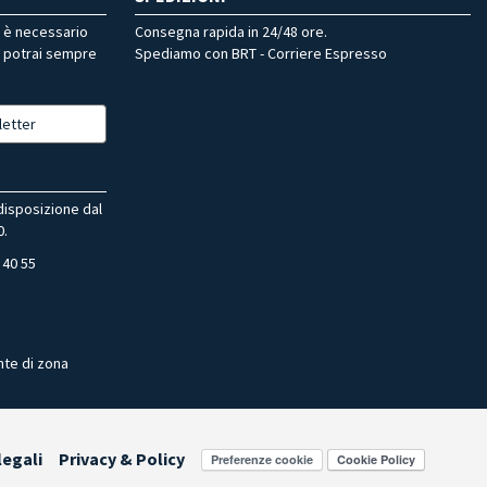
r è necessario
Consegna rapida in 24/48 ore.
, potrai sempre
Spediamo con BRT - Corriere Espresso
letter
 disposizione dal
0.
 40 55
nte di zona
legali
Privacy & Policy
Preferenze cookie