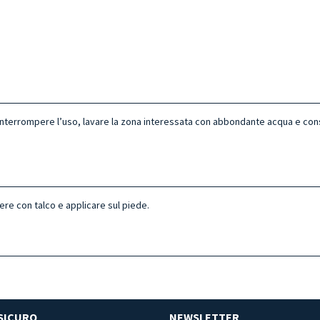
ne interrompere l’uso, lavare la zona interessata con abbondante acqua e con
e con talco e applicare sul piede.
SICURO
NEWSLETTER