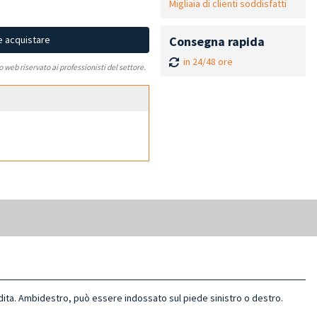
Migliaia di clienti soddisfatti
Consegna rapida
e acquistare
in 24/48 ore
to web riservato ai professionisti del settore.
e dita. Ambidestro, può essere indossato sul piede sinistro o destro.