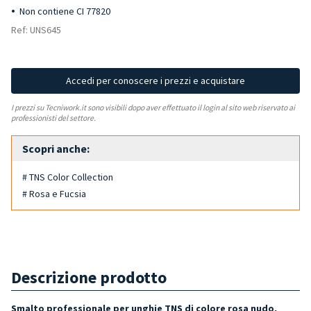
Non contiene CI 77820
Ref: UNS645
Accedi per conoscere i prezzi e acquistare
I prezzi su Tecniwork.it sono visibili dopo aver effettuato il login al sito web riservato ai
professionisti del settore.
Scopri anche:
# TNS Color Collection
# Rosa e Fucsia
Descrizione prodotto
Smalto professionale per unghie TNS di colore rosa nudo,