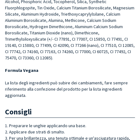
Alcohol, Phosphoric Acid, Tocopherol, Silica, Synthetic
Fluorphlogopite, Tin Oxide, Calcium Titanium Borosilicate, Magnesium
Silicate, Aluminum Hydroxide, Triethoxycaprylylsilane, Calcium
Aluminum Borosilicate, Alumina, Methicone, Calcium Sodium
Borosilicate, Hydrogen Dimethicone, Aluminum Calcium Sodium
Borosilicate, Titanium Dioxide (nano), Dimethicone,
Trimethylsiloxysilicate (+/- CI 77891, CI 77007, CI 15850, CI 77491, CI
19140, CI 15880, CI 77499, CI 42090, CI 77266 (nano), CI 77510, CI 12085,
CI 77742, CI 74160, CI 77163, CI 74260, CI 77000, CI 60725, CI 77492, CI
75470, CI 73360, CI 12085).
Formula Vegana
La lista degli ingredienti può subire dei cambiamenti, fare sempre
riferimento alla confezione del prodotto per la lista ingredienti
aggiornata.
Consigli
1. Preparare le unghie applicando una base.
2. Applicare due strati di smalto.
3. Per una brillantezza, una tenuta ottimale e un'asciugatura rapida,