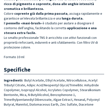
ricco di pigmento e coprente, dona alle unghie intensità
cromatica e brillantezza.
Colore
coprente già dalla prima passata
, asciuga rapidamente e
garantisce un’elevata brillantezza e una
lunga durata.
Il
pennello «maxi-brush»
è studiato per aiutare a disegnare il
contorno dell’unghia, facilitando la corretta
applicazione e una
stesura extra facile.
Lo smalto professionale TNS è arricchito con attivi funzionali con
proprietà rinforzanti, indurenti e anti sfaldamento. Con filtro UV di
protezione colore.
Formato 10 ml
Specifiche
Ingredienti:
Butyl Acetate, Ethyl Acetate, Nitrocellulose, Acetyl
Tributyl Citrate, Adipic Acid/Neopentyl Glycol/Trimellitic Anhydride
Copolymer, Isopropyl Alcohol, Acrylates Copolymer, Stearalkonium
Bentonite, Mica, N-ButylAlcohol, Benzophenone-1,
Trimethylpentanediyl Dibenzoate, Algae Extract, Hexanal, Polyvinyl
Butyral, Mannitol, Diatomaceous Earth, Zinc Sulfate, Diacetone