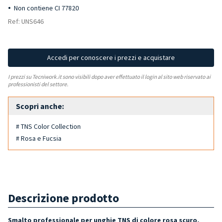
Non contiene CI 77820
Ref: UNS646
Accedi per conoscere i prezzi e acquistare
I prezzi su Tecniwork.it sono visibili dopo aver effettuato il login al sito web riservato ai
professionisti del settore.
Scopri anche:
# TNS Color Collection
# Rosa e Fucsia
Descrizione prodotto
Smalto professionale per unghie TNS di colore rosa scuro,