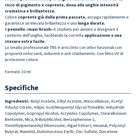
ricco di pigmento e coprente, dona alle unghie intensità
cromatica e brillantezza.
Colore
coprente già dalla prima passata
, asciuga rapidamente e
garantisce un’elevata brillantezza e una
lunga durata.
Il
pennello «maxi-brush»
è studiato per aiutare a disegnare il
contorno dell’unghia, facilitando la corretta
applicazione e una
stesura extra facile.
Lo smalto professionale TNS è arricchito con attivi funzionali con
proprietà rinforzanti, indurenti e anti sfaldamento. Con filtro UV di
protezione colore.
Formato 10 ml
Specifiche
Ingredienti:
Butyl Acetate, Ethyl Acetate, Nitrocellulose, Acetyl
Tributyl Citrate, Adipic Acid/Neopentyl Glycol/Trimellitic Anhydride
Copolymer, Isopropyl Alcohol, Acrylates Copolymer, Stearalkonium
Bentonite, Mica, N-ButylAlcohol, Benzophenone-1,
Trimethylpentanediyl Dibenzoate, Algae Extract, Hexanal, Polyvinyl
Butyral, Mannitol, Diatomaceous Earth, Zinc Sulfate, Diacetone