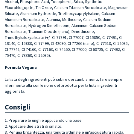
Alcohol, Phosphoric Acid, Tocopherol, Silica, Synthetic
Fluorphlogopite, Tin Oxide, Calcium Titanium Borosilicate, Magnesium
Silicate, Aluminum Hydroxide, Triethoxycaprylylsilane, Calcium
Aluminum Borosilicate, Alumina, Methicone, Calcium Sodium
Borosilicate, Hydrogen Dimethicone, Aluminum Calcium Sodium
Borosilicate, Titanium Dioxide (nano), Dimethicone,
Trimethylsiloxysilicate (+/- CI 77891, CI 77007, CI 15850, CI 77491, CI
19140, CI 15880, CI 77499, CI 42090, CI 77266 (nano), CI 77510, CI 12085,
CI 77742, CI 74160, CI 77163, CI 74260, CI 77000, CI 60725, CI 77492, CI
75470, CI 73360, CI 12085).
Formula Vegana
La lista degli ingredienti può subire dei cambiamenti, fare sempre
riferimento alla confezione del prodotto per la lista ingredienti
aggiornata.
Consigli
1. Preparare le unghie applicando una base.
2. Applicare due strati di smalto.
3. Per una brillantezza, una tenuta ottimale e un'asciugatura rapida,