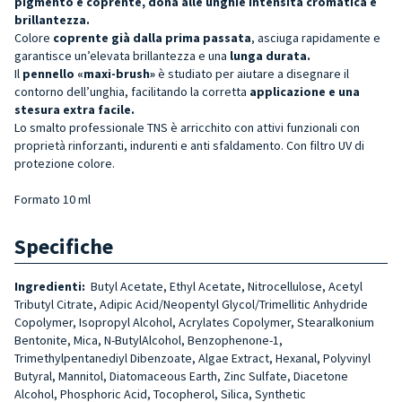
pigmento e coprente, dona alle unghie intensità cromatica e
brillantezza.
Colore
coprente già dalla prima passata
, asciuga rapidamente e
garantisce un’elevata brillantezza e una
lunga durata.
Il
pennello «maxi-brush»
è studiato per aiutare a disegnare il
contorno dell’unghia, facilitando la corretta
applicazione e una
stesura extra facile.
Lo smalto professionale TNS è arricchito con attivi funzionali con
proprietà rinforzanti, indurenti e anti sfaldamento. Con filtro UV di
protezione colore.
Formato 10 ml
Specifiche
Ingredienti:
Butyl Acetate, Ethyl Acetate, Nitrocellulose, Acetyl
Tributyl Citrate, Adipic Acid/Neopentyl Glycol/Trimellitic Anhydride
Copolymer, Isopropyl Alcohol, Acrylates Copolymer, Stearalkonium
Bentonite, Mica, N-ButylAlcohol, Benzophenone-1,
Trimethylpentanediyl Dibenzoate, Algae Extract, Hexanal, Polyvinyl
Butyral, Mannitol, Diatomaceous Earth, Zinc Sulfate, Diacetone
Alcohol, Phosphoric Acid, Tocopherol, Silica, Synthetic