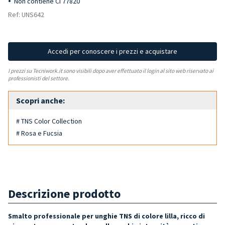
Non contiene CI 77820
Ref: UNS642
Accedi per conoscere i prezzi e acquistare
I prezzi su Tecniwork.it sono visibili dopo aver effettuato il login al sito web riservato ai
professionisti del settore.
Scopri anche:
# TNS Color Collection
# Rosa e Fucsia
Descrizione prodotto
Smalto professionale per unghie TNS di colore lilla, ricco di