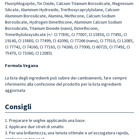
Fluorphlogopite, Tin Oxide, Calcium Titanium Borosilicate, Magnesium
Silicate, Aluminum Hydroxide, Triethoxycaprylylsilane, Calcium
Aluminum Borosilicate, Alumina, Methicone, Calcium Sodium
Borosilicate, Hydrogen Dimethicone, Aluminum Calcium Sodium
Borosilicate, Titanium Dioxide (nano), Dimethicone,
Trimethylsiloxysilicate (+/- CI 77891, CI 77007, CI 15850, CI 77491, CI
19140, CI 15880, CI 77499, CI 42090, CI 77266 (nano), CI 77510, CI 12085,
CI 77742, CI 74160, CI 77163, CI 74260, CI 77000, CI 60725, CI 77492, CI
75470, CI 73360, CI 12085).
Formula Vegana
La lista degli ingredienti può subire dei cambiamenti, fare sempre
riferimento alla confezione del prodotto per la lista ingredienti
aggiornata.
Consigli
1. Preparare le unghie applicando una base.
2. Applicare due strati di smalto.
3. Per una brillantezza, una tenuta ottimale e un'asciugatura rapida,
applicare un top coat.