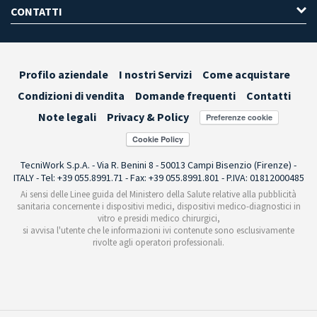
CONTATTI
Profilo aziendale
I nostri Servizi
Come acquistare
Condizioni di vendita
Domande frequenti
Contatti
Note legali
Privacy & Policy
Preferenze cookie
TecniWork S.p.A. - Via R. Benini 8 - 50013 Campi Bisenzio (Firenze) -
ITALY - Tel: +39 055.8991.71 - Fax: +39 055.8991.801 - P.IVA: 01812000485
Ai sensi delle Linee guida del Ministero della Salute relative alla pubblicità
sanitaria concernente i dispositivi medici, dispositivi medico-diagnostici in
vitro e presidi medico chirurgici,
si avvisa l'utente che le informazioni ivi contenute sono esclusivamente
rivolte agli operatori professionali.