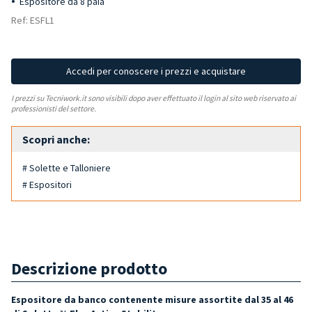
Espositore da 8 paia
Ref: ESFL1
Accedi per conoscere i prezzi e acquistare
I prezzi su Tecniwork.it sono visibili dopo aver effettuato il login al sito web riservato ai
professionisti del settore.
Scopri anche:
# Solette e Talloniere
# Espositori
Descrizione prodotto
Espositore da banco contenente misure assortite dal 35 al 46