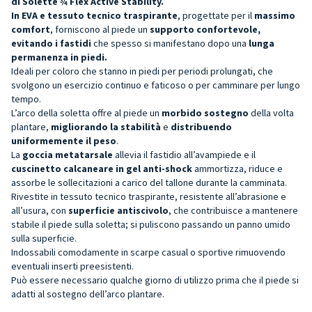
di Solette
¾ Flex Active Stability.
In EVA e tessuto tecnico traspirante
, progettate per il
massimo
comfort
, forniscono al piede un
supporto confortevole,
evitando i fastidi
che spesso si manifestano dopo una
lunga
permanenza in piedi.
Ideali per coloro che stanno in piedi per periodi prolungati, che
svolgono un esercizio continuo e faticoso o per camminare per lungo
tempo.
L’arco della soletta offre al piede un
morbido sostegno
della volta
plantare,
migliorando la stabilità
e
distribuendo
uniformemente il peso
.
La
goccia metatarsale
allevia il fastidio all’avampiede e il
cuscinetto calcaneare in gel anti-shock
ammortizza, riduce e
assorbe le sollecitazioni a carico del tallone durante la camminata.
Rivestite in tessuto tecnico traspirante, resistente all’abrasione e
all’usura, con
superficie antiscivolo
, che contribuisce a mantenere
stabile il piede sulla soletta; si puliscono passando un panno umido
sulla superficie.
Indossabili comodamente in scarpe casual o sportive rimuovendo
eventuali inserti preesistenti.
Può essere necessario qualche giorno di utilizzo prima che il piede si
adatti al sostegno dell’arco plantare.