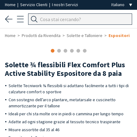
Home
|
Servizio Clienti
|
I nostri Servizi
Home
Prodotti da Rivendita
Solette e Talloniere
Espositori
-50%
Solette ¾ flessibili Flex Comfort Plus
Active Stability Espositore da 8 paia
Solette Tecniwork ¾ flessibili si adattano facilmente a tutti i tipi di
calzature comfort o sportive
Con sostegno dell’arco plantare, metatarsale e cuscinetto
ammortizzante per il tallone
Ideali per chi sta molte ore in piedi o cammina per lungo tempo
Adatte ad ogni stagione grazie al tessuto tecnico traspirante
Misure assortite dal 35 al 46