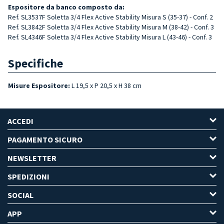
Espositore da banco composto da:
Ref. SL3537F Soletta 3/4 Flex Active Stability Misura S (35-37) - Conf. 2
Ref. SL3842F Soletta 3/4 Flex Active Stability Misura M (38-42) - Conf. 3
Ref. SL4346F Soletta 3/4 Flex Active Stability Misura L (43-46) - Conf. 3
Specifiche
Misure Espositore:
L 19,5 x P 20,5 x H 38 cm
ACCEDI
PAGAMENTO SICURO
NEWSLETTER
SPEDIZIONI
SOCIAL
APP