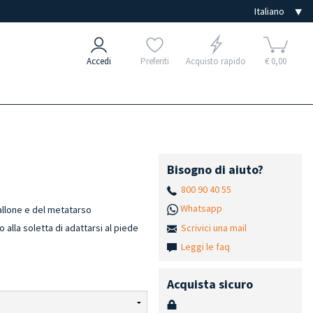
Accedi
Preferiti
Acquisto rapido
€ 0,00
Bisogno di aiuto?
800 90 40 55
Whatsapp
tallone e del metatarso
Scrivici una mail
alla soletta di adattarsi al piede
Leggi le faq
Acquista sicuro