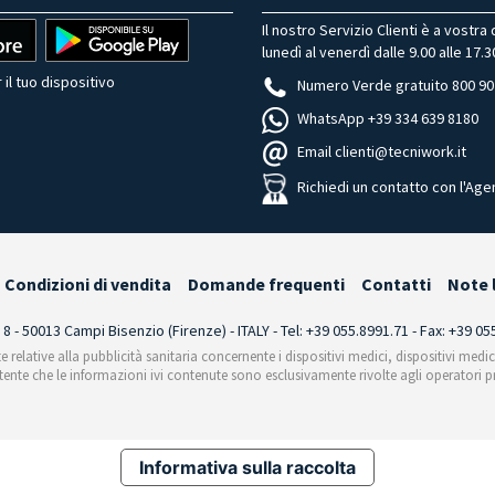
Il nostro Servizio Clienti è a vostra
lunedì al venerdì dalle 9.00 alle 17.3
 il tuo dispositivo
Numero Verde gratuito 800 90
WhatsApp +39 334 639 8180
Email clienti@tecniwork.it
Richiedi un contatto con l'Age
Condizioni di vendita
Domande frequenti
Contatti
Note 
i 8 - 50013 Campi Bisenzio (Firenze) - ITALY - Tel: +39 055.8991.71 - Fax: +39 0
te relative alla pubblicità sanitaria concernente i dispositivi medici, dispositivi medi
'utente che le informazioni ivi contenute sono esclusivamente rivolte agli operatori pr
Informativa sulla raccolta