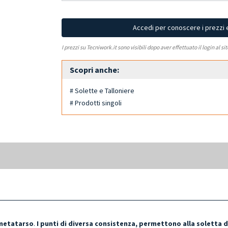
Accedi per conoscere i prezzi 
I prezzi su Tecniwork.it sono visibili dopo aver effettuato il login al si
Scopri anche:
# Solette e Talloniere
# Prodotti singoli
l metatarso
.
I punti di diversa consistenza, permettono alla soletta d