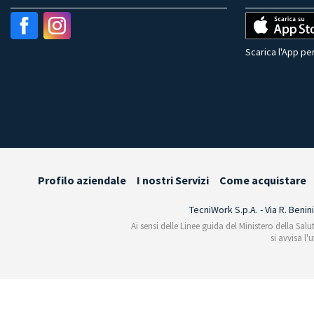
Scarica l'App per
Profilo aziendale
I nostri Servizi
Come acquistare
TecniWork S.p.A. - Via R. Benin
Ai sensi delle Linee guida del Ministero della Salu
si avvisa l