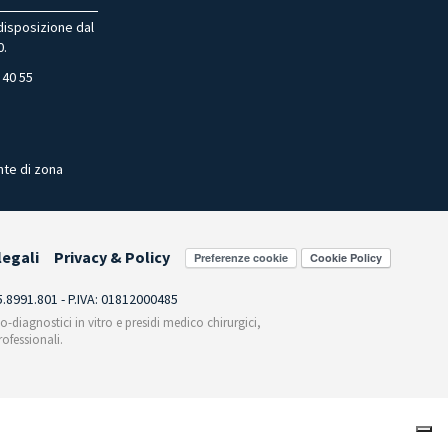
 disposizione dal
0.
 40 55
nte di zona
legali
Privacy & Policy
Preferenze cookie
55.8991.801 - P.IVA: 01812000485
co-diagnostici in vitro e presidi medico chirurgici,
ofessionali.