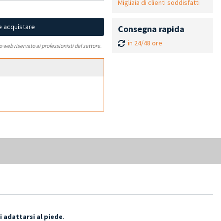
Migliaia di clienti soddisfatti
e acquistare
Consegna rapida
in 24/48 ore
to web riservato ai professionisti del settore.
i adattarsi al piede
.