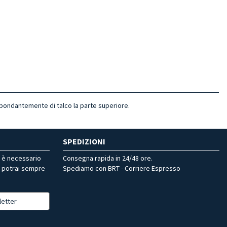
bondantemente di talco la parte superiore.
SPEDIZIONI
r è necessario
Consegna rapida in 24/48 ore.
, potrai sempre
Spediamo con BRT - Corriere Espresso
letter