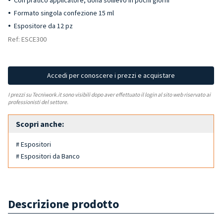
Con pratico applicatore, dona sollievo in pochi giorni
Formato singola confezione 15 ml
Espositore da 12 pz
Ref: ESCE300
Accedi per conoscere i prezzi e acquistare
I prezzi su Tecniwork.it sono visibili dopo aver effettuato il login al sito web riservato ai
professionisti del settore.
Scopri anche:
# Espositori
# Espositori da Banco
Descrizione prodotto