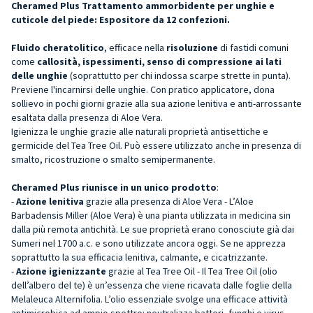
Cheramed Plus Trattamento ammorbidente per unghie e
cuticole del piede: Espositore da 12 confezioni.
Fluido cheratolitico
, efficace nella
risoluzione
di fastidi comuni
come
callosità, ispessimenti, senso di compressione ai lati
delle unghie
(soprattutto per chi indossa scarpe strette in punta).
Previene l'incarnirsi delle unghie. Con pratico applicatore, dona
sollievo in pochi giorni grazie alla sua azione lenitiva e anti-arrossante
esaltata dalla presenza di Aloe Vera.
Igienizza le unghie grazie alle naturali proprietà antisettiche e
germicide del Tea Tree Oil. Può essere utilizzato anche in presenza di
smalto, ricostruzione o smalto semipermanente.
Cheramed Plus riunisce in un unico prodotto
:
-
Azione lenitiva
grazie alla presenza di Aloe Vera - L’Aloe
Barbadensis Miller (Aloe Vera) è una pianta utilizzata in medicina sin
dalla più remota antichità. Le sue proprietà erano conosciute già dai
Sumeri nel 1700 a.c. e sono utilizzate ancora oggi. Se ne apprezza
soprattutto la sua efficacia lenitiva, calmante, e cicatrizzante.
-
Azione igienizzante
grazie al Tea Tree Oil - Il Tea Tree Oil (olio
dell’albero del te) è un’essenza che viene ricavata dalle foglie della
Melaleuca Alternifolia. L’olio essenziale svolge una efficace attività
antimicrobica ad ampio spettro: neutralizza batteri, funghi e virus.