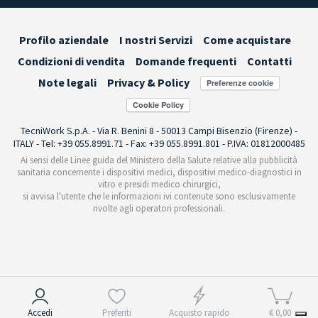
Profilo aziendale
I nostri Servizi
Come acquistare
Condizioni di vendita
Domande frequenti
Contatti
Note legali
Privacy & Policy
Preferenze cookie
TecniWork S.p.A. - Via R. Benini 8 - 50013 Campi Bisenzio (Firenze) -
ITALY - Tel: +39 055.8991.71 - Fax: +39 055.8991.801 - P.IVA: 01812000485
Ai sensi delle Linee guida del Ministero della Salute relative alla pubblicità
sanitaria concernente i dispositivi medici, dispositivi medico-diagnostici in
vitro e presidi medico chirurgici,
si avvisa l'utente che le informazioni ivi contenute sono esclusivamente
rivolte agli operatori professionali.
Informativa sulla raccolta
Accedi
Preferiti
Acquisto rapido
€ 0,00