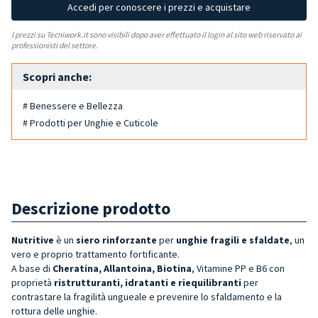
Accedi per conoscere i prezzi e acquistare
I prezzi su Tecniwork.it sono visibili dopo aver effettuato il login al sito web riservato ai
professionisti del settore.
Scopri anche:
# Benessere e Bellezza
# Prodotti per Unghie e Cuticole
Descrizione prodotto
Nutritive
è un
siero rinforzante
per
unghie fragili e sfaldate
, un
vero e proprio trattamento fortificante.
A base di
Cheratina, Allantoina, Biotina
, Vitamine PP e B6 con
proprietà
ristrutturanti, idratanti e riequilibranti
per
contrastare la fragilità ungueale e prevenire lo sfaldamento e la
rottura delle unghie.