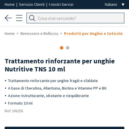
Home
|
Servizio Clienti
|
I nostri Servizi
Home
Benessere e Bellezza
Prodotti per Unghie e Cuticole
-40%
Trattamento rinforzante per unghie
Nutritive TNS 10 ml
Trattamento rinforzante per unghie fragili e sfaldate
A base di Cheratina, Allantoina, Biotina e Vitamine PP e B6
Azione ristrutturante, idratante e riequilibrante
Formato 10 ml
Ref: UN256