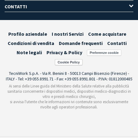
CONTATTI
Profilo aziendale
I nostri Servizi
Come acquistare
Condizioni di vendita
Domande frequenti
Contatti
Note legali
Privacy & Policy
Preferenze cookie
TecniWork S.p.A. - Via R. Benini 8 - 50013 Campi Bisenzio (Firenze) -
ITALY - Tel: +39 055.8991.71 - Fax: +39 055.8991.801 - P.IVA: 01812000485
Ai sensi delle Linee guida del Ministero della Salute relative alla pubblicità
sanitaria concernente i dispositivi medici, dispositivi medico-diagnostici in
vitro e presidi medico chirurgici,
si avvisa l'utente che le informazioni ivi contenute sono esclusivamente
rivolte agli operatori professionali.