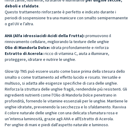
deboli e sfaldate
.
Questo trattamento rinforzante è perfetto e indicato durante i
periodi di sospensione tra una manicure con smalto semipermanente
o gel UV e l’altra.
AHA (Alfa idrossiacidi-Acidi della Frutta):
promuovono il
rinnovamento cellulare, migliorando la texture delle unghie
Olio di Mandorla Dolce:
idrata profondamente e rinforza
Estratto di Acerola:
ricco di vitamina C, aiuta a illuminare,
proteggere, idratare e nutrire le unghie.
Glow Up TNS può essere usato come base prima della stesura dello
smalto o come trattamento ad effetto lucido e rosato. Versatile e
multiuso, si adatta alle esigenze specifiche di cura delle unghie.
Rinforza la struttura delle unghie fragili, rendendole più resistenti. Gli
ingredienti nutrienti come l'Olio di Mandorla Dolce penetrano in
profondità, fornendo le vitamine essenziali per le unghie. Mantiene le
unghie idratate, prevenendo la secchezza e lo sfaldamento. Ravviva
il colore naturale delle unghie con una delicata sfumatura rosa e
un’intensa luminosità, grazie agli AHA e all'Estratto di Acerola.
Per unghie di mani e piedi dall'aspetto naturale e luminoso.