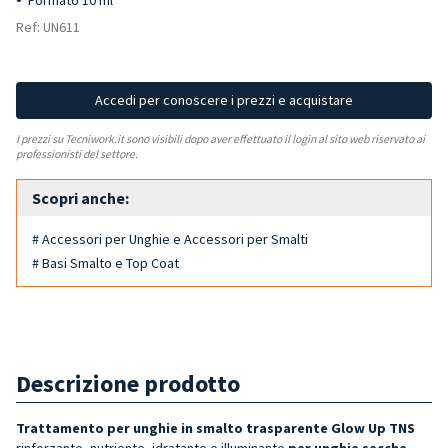
Formato 10 ml
Ref: UN611
Accedi per conoscere i prezzi e acquistare
I prezzi su Tecniwork.it sono visibili dopo aver effettuato il login al sito web riservato ai
professionisti del settore.
Scopri anche:
# Accessori per Unghie e Accessori per Smalti
# Basi Smalto e Top Coat
Descrizione prodotto
Trattamento per unghie in smalto trasparente Glow Up TNS
rinforzante, nutriente, idratante e illuminante
per unghie secche,