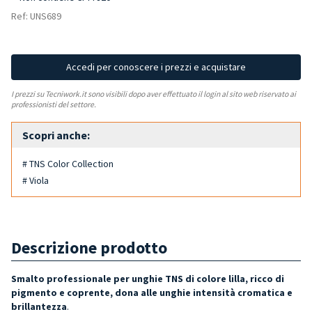
Ref: UNS689
Accedi per conoscere i prezzi e acquistare
I prezzi su Tecniwork.it sono visibili dopo aver effettuato il login al sito web riservato ai
professionisti del settore.
Scopri anche:
# TNS Color Collection
# Viola
Descrizione prodotto
Smalto professionale per unghie TNS di colore lilla, ricco di
pigmento e coprente, dona alle unghie intensità cromatica e
brillantezza
.