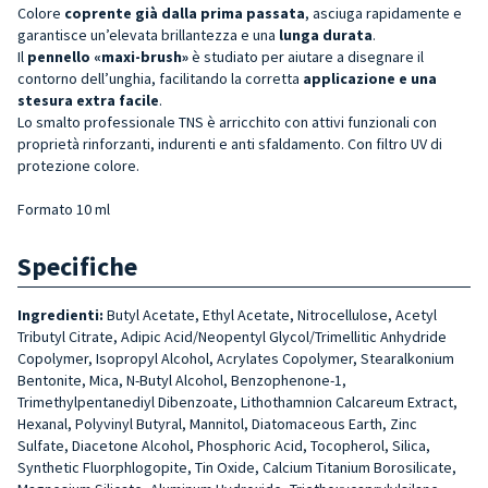
Colore
coprente già dalla prima passata
, asciuga rapidamente e
garantisce un’elevata brillantezza e una
lunga durata
.
Il
pennello «maxi-brush»
è studiato per aiutare a disegnare il
contorno dell’unghia, facilitando la corretta
applicazione e una
stesura extra facile
.
Lo smalto professionale TNS è arricchito con attivi funzionali con
proprietà rinforzanti, indurenti e anti sfaldamento. Con filtro UV di
protezione colore.
Formato 10 ml
Specifiche
Ingredienti:
Butyl Acetate, Ethyl Acetate, Nitrocellulose, Acetyl
Tributyl Citrate, Adipic Acid/Neopentyl Glycol/Trimellitic Anhydride
Copolymer, Isopropyl Alcohol, Acrylates Copolymer, Stearalkonium
Bentonite, Mica, N-Butyl Alcohol, Benzophenone-1,
Trimethylpentanediyl Dibenzoate, Lithothamnion Calcareum Extract,
Hexanal, Polyvinyl Butyral, Mannitol, Diatomaceous Earth, Zinc
Sulfate, Diacetone Alcohol, Phosphoric Acid, Tocopherol, Silica,
Synthetic Fluorphlogopite, Tin Oxide, Calcium Titanium Borosilicate,