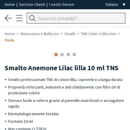
Home
|
Servizio Clienti
|
I nostri Servizi
Home
Benessere e Bellezza
Smalti
TNS Color Collection
Viola
-40%
Smalto Anemone Lilac lilla 10 ml TNS
Smalto professionale TNS di colore lilla, coprente e a lunga durata
Proprietà rinforzanti, indurenti e anti sfaldamento con filtro UV di
protezione colore
Stesura facile e veloce grazie al pennello maxi-brush e asciugatura
rapida
Dermatologicamente testato
Formato 10 ml
Non contiene CI 77820