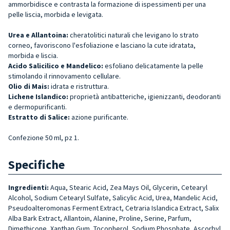
ammorbidisce e contrasta la formazione di ispessimenti per una
pelle liscia, morbida e levigata.
Urea e Allantoina:
cheratolitici naturali che levigano lo strato
corneo, favoriscono l'esfoliazione e lasciano la cute idratata,
morbida e liscia.
Acido Salicilico e Mandelico:
esfoliano delicatamente la pelle
stimolando il rinnovamento cellulare.
Olio di Mais:
idrata e ristruttura.
Lichene Islandico:
proprietà antibatteriche, igienizzanti, deodoranti
e dermopurificanti.
Estratto di Salice:
azione purificante.
Confezione 50 ml, pz 1.
Specifiche
Ingredienti:
Aqua, Stearic Acid, Zea Mays Oil, Glycerin, Cetearyl
Alcohol, Sodium Cetearyl Sul­fate, Salicylic Acid, Urea, Man­delic Acid,
Pseudoalteromo­nas Ferment Extract, Cetra­ria Islandica Extract, Salix
Alba Bark Extract, Allantoin, Alanine, Proline, Serine, Par­fum,
Dimethicone, Xanthan Gum, Tocopherol, Sodium Phosphate, Ascorbyl