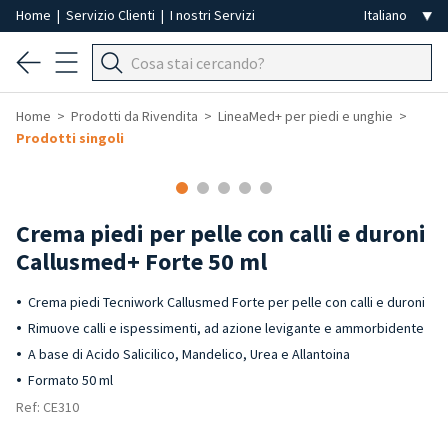
Home
|
Servizio Clienti
|
I nostri Servizi
Home
Prodotti da Rivendita
LineaMed+ per piedi e unghie
Prodotti singoli
-40%
Crema piedi per pelle con calli e duroni
Callusmed+ Forte 50 ml
Crema piedi Tecniwork Callusmed Forte per pelle con calli e duroni
Rimuove calli e ispessimenti, ad azione levigante e ammorbidente
A base di Acido Salicilico, Mandelico, Urea e Allantoina
Formato 50 ml
Ref: CE310