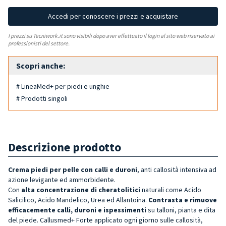
Accedi per conoscere i prezzi e acquistare
I prezzi su Tecniwork.it sono visibili dopo aver effettuato il login al sito web riservato ai
professionisti del settore.
Scopri anche:
# LineaMed+ per piedi e unghie
# Prodotti singoli
Descrizione prodotto
Crema piedi per pelle con calli e duroni
, anti callosità intensiva ad
azione levigante ed ammorbidente.
Con
alta concentrazione di cheratolitici
naturali come Acido
Salicilico, Acido Mandelico, Urea ed Allantoina.
Contrasta e rimuove
efficacemente calli, duroni e ispessimenti
su talloni, pianta e dita
del piede. Callusmed+ Forte applicato ogni giorno sulle callosità,