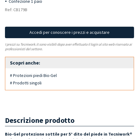
Confezione 1 paio
Ref: CB179B
Accedi per conoscere i prezzi e acquistare
I prezzi su Tecniwork.it sono visibili dopo aver effettuato il login al sito web riservato ai
professionisti del settore.
Scopri anche:
# Protezioni piedi Bio-Gel
# Prodotti singoli
Descrizione prodotto
Bio-Gel protezione sottile per 5° dito del piede in Tecniw
ork®