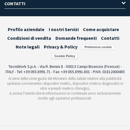
CONTATTI
Profilo aziendale
I nostri Servizi
Come acquistare
Condizioni di vendita
Domande frequenti
Contatti
Note legali
Privacy & Policy
Preferenze cookie
TecniWork S.p.A. - Via R. Benini 8 - 50013 Campi Bisenzio (Firenze) -
ITALY - Tel: +39 055.8991.71 - Fax: +39 055.8991.801 - P.IVA: 01812000485
Ai sensi delle Linee guida del Ministero della Salute relative alla pubblicità
sanitaria concernente i dispositivi medici, dispositivi medico-diagnostici in
vitro e presidi medico chirurgici,
si avvisa l'utente che le informazioni ivi contenute sono esclusivamente
rivolte agli operatori professionali.