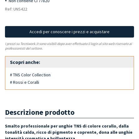
Non contiene CI 77820
Ref: UNS422
Accedi per conoscere i prezzi e acquistare
I prezzi su Tecniwork.it sono visibili dopo aver effettuato il login al sito web riservato ai
professionisti del settore.
Scopri anche:
# TNS Color Collection
# Rossi e Coralli
Descrizione prodotto
Smalto professionale per unghie TNS di colore corallo, dalla
tonalità calda, ricco di pigmento e coprente, dona alle unghie
intensità cromatica e brillantezza.