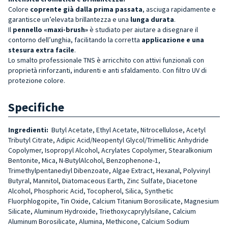
Colore
coprente già dalla prima passata
, asciuga rapidamente e
garantisce un’elevata brillantezza e una
lunga durata
.
Il
pennello «maxi-brush»
è studiato per aiutare a disegnare il
contorno dell’unghia, facilitando la corretta
applicazione e una
stesura extra facile
.
Lo smalto professionale TNS è arricchito con attivi funzionali con
proprietà rinforzanti, indurenti e anti sfaldamento. Con filtro UV di
protezione colore.
Specifiche
Ingredienti:
Butyl Acetate, Ethyl Acetate, Nitrocellulose, Acetyl
Tributyl Citrate, Adipic Acid/Neopentyl Glycol/Trimellitic Anhydride
Copolymer, Isopropyl Alcohol, Acrylates Copolymer, Stearalkonium
Bentonite, Mica, N-ButylAlcohol, Benzophenone-1,
Trimethylpentanediyl Dibenzoate, Algae Extract, Hexanal, Polyvinyl
Butyral, Mannitol, Diatomaceous Earth, Zinc Sulfate, Diacetone
Alcohol, Phosphoric Acid, Tocopherol, Silica, Synthetic
Fluorphlogopite, Tin Oxide, Calcium Titanium Borosilicate, Magnesium
Silicate, Aluminum Hydroxide, Triethoxycaprylylsilane, Calcium
Aluminum Borosilicate, Alumina, Methicone, Calcium Sodium