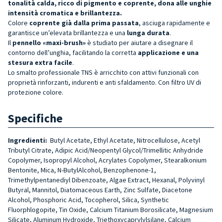
tonalità calda, ricco di pigmento e coprente, dona alle unghie
intensità cromatica e brillantezza.
Colore
coprente già dalla prima passata
, asciuga rapidamente e
garantisce un’elevata brillantezza e una
lunga durata
.
Il
pennello «maxi-brush»
è studiato per aiutare a disegnare il
contorno dell’unghia, facilitando la corretta
applicazione e una
stesura extra facile
.
Lo smalto professionale TNS è arricchito con attivi funzionali con
proprietà rinforzanti, indurenti e anti sfaldamento. Con filtro UV di
protezione colore.
Specifiche
Ingredienti:
Butyl Acetate, Ethyl Acetate, Nitrocellulose, Acetyl
Tributyl Citrate, Adipic Acid/Neopentyl Glycol/Trimellitic Anhydride
Copolymer, Isopropyl Alcohol, Acrylates Copolymer, Stearalkonium
Bentonite, Mica, N-ButylAlcohol, Benzophenone-1,
Trimethylpentanediyl Dibenzoate, Algae Extract, Hexanal, Polyvinyl
Butyral, Mannitol, Diatomaceous Earth, Zinc Sulfate, Diacetone
Alcohol, Phosphoric Acid, Tocopherol, Silica, Synthetic
Fluorphlogopite, Tin Oxide, Calcium Titanium Borosilicate, Magnesium
Silicate, Aluminum Hydroxide, Triethoxycaprylylsilane, Calcium