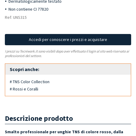
Dermatologicamente testato
Non contiene CI 77820
Ref: UNS315
Accedi per conoscere i prezzi e acquistare
I prezzi su Tecniwork.it sono visibili dopo aver effettuato il login al sito web riservato ai
professionisti del settore.
Scopri anche:
# TNS Color Collection
# Rossi e Coralli
Descrizione prodotto
Smalto professionale per unghie TNS di colore rosso, dalla