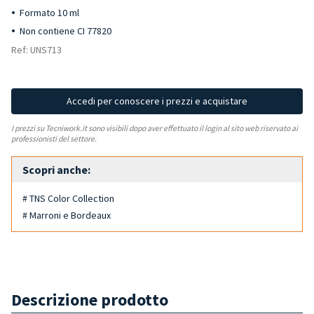
Formato 10 ml
Non contiene CI 77820
Ref: UNS713
Accedi per conoscere i prezzi e acquistare
I prezzi su Tecniwork.it sono visibili dopo aver effettuato il login al sito web riservato ai
professionisti del settore.
Scopri anche:
# TNS Color Collection
# Marroni e Bordeaux
Descrizione prodotto