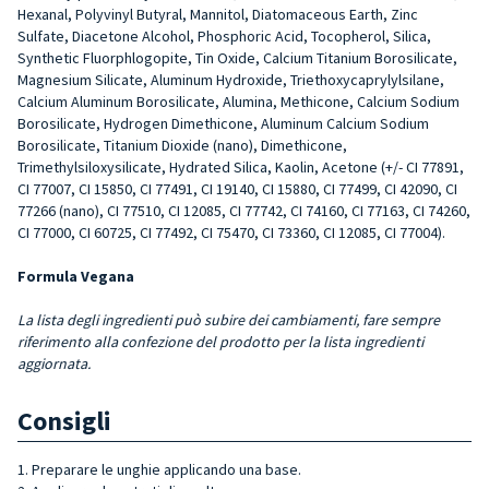
Hexanal, Polyvinyl Butyral, Mannitol, Diatomaceous Earth, Zinc
Sulfate, Diacetone Alcohol, Phosphoric Acid, Tocopherol, Silica,
Synthetic Fluorphlogopite, Tin Oxide, Calcium Titanium Borosilicate,
Magnesium Silicate, Aluminum Hydroxide, Triethoxycaprylylsilane,
Calcium Aluminum Borosilicate, Alumina, Methicone, Calcium Sodium
Borosilicate, Hydrogen Dimethicone, Aluminum Calcium Sodium
Borosilicate, Titanium Dioxide (nano), Dimethicone,
Trimethylsiloxysilicate, Hydrated Silica, Kaolin, Acetone (+/- CI 77891,
CI 77007, CI 15850, CI 77491, CI 19140, CI 15880, CI 77499, CI 42090, CI
77266 (nano), CI 77510, CI 12085, CI 77742, CI 74160, CI 77163, CI 74260,
CI 77000, CI 60725, CI 77492, CI 75470, CI 73360, CI 12085, CI 77004).
Formula Vegana
La lista degli ingredienti può subire dei cambiamenti, fare sempre
riferimento alla confezione del prodotto per la lista ingredienti
aggiornata.
Consigli
1. Preparare le unghie applicando una base.