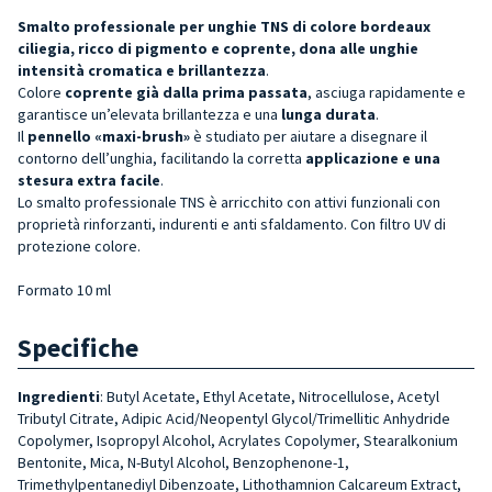
Smalto professionale per unghie TNS di colore
bordeaux
ciliegia
, ricco di pigmento e coprente, dona alle unghie
intensità cromatica e brillantezza
.
Colore
coprente già dalla prima passata
, asciuga rapidamente e
garantisce un’elevata brillantezza e una
lunga durata
.
Il
pennello «maxi-brush»
è studiato per aiutare a disegnare il
contorno dell’unghia, facilitando la corretta
applicazione e una
stesura extra facile
.
Lo smalto professionale TNS è arricchito con attivi funzionali con
proprietà rinforzanti, indurenti e anti sfaldamento. Con filtro UV di
protezione colore.
Formato 10 ml
Specifiche
Ingredienti
: Butyl Acetate, Ethyl Acetate, Nitrocellulose, Acetyl
Tributyl Citrate, Adipic Acid/Neopentyl Glycol/Trimellitic Anhydride
Copolymer, Isopropyl Alcohol, Acrylates Copolymer, Stearalkonium
Bentonite, Mica, N-Butyl Alcohol, Benzophenone-1,
Trimethylpentanediyl Dibenzoate, Lithothamnion Calcareum Extract,