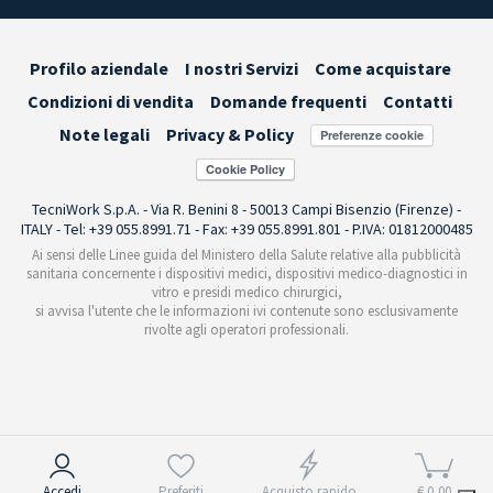
Profilo aziendale
I nostri Servizi
Come acquistare
Condizioni di vendita
Domande frequenti
Contatti
Note legali
Privacy & Policy
Preferenze cookie
TecniWork S.p.A. - Via R. Benini 8 - 50013 Campi Bisenzio (Firenze) -
ITALY - Tel: +39 055.8991.71 - Fax: +39 055.8991.801 - P.IVA: 01812000485
Ai sensi delle Linee guida del Ministero della Salute relative alla pubblicità
sanitaria concernente i dispositivi medici, dispositivi medico-diagnostici in
vitro e presidi medico chirurgici,
si avvisa l'utente che le informazioni ivi contenute sono esclusivamente
rivolte agli operatori professionali.
Informativa sulla raccolta
Accedi
Preferiti
Acquisto rapido
€ 0,00